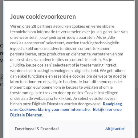
Jouw cookievoorkeuren
Wij en onze
28
partners gebruiken cookies en vergelijkbare
technieken om informatie te verzamelen over jou als gebruiker van
onze website(s), jouw gedrag en jouw apparaten. Als je „Alle
cookies accepteren” selecteert, worden trackingtechnologieën
Overzicht
Tip de
Laatste nieuws
Regionieuws
Het beste van Hart
ingeschakeld om onze advertenties en content te kunnen
redactie
personaliseren, onze producten en diensten te verbeteren en om
de prestaties van advertenties en content te meten. Als je
Volg Hart van Nederland
„Huidige keuze opslaan” selecteert of je toestemming intrekt,
worden deze trackingtechnologieën uitgeschakeld. We gebruiken
dan enkel functionele en essentiële cookies om de website goed te
Zoeken
laten functioneren en veilig te houden. Je kunt dit menu op ieder
Overzicht
Regio
Uitzendingen
Weer
Tip de redactie
Panel
Video's
moment opnieuw openen om je keuzes te wijzigen of om je
toestemming in te trekken door op de link Cookie-instellingen
onder aan de webpagina te klikken. Je selecties zullen overal
binnen onze Digitale Diensten worden doorgevoerd.
Raadpleeg
onze Cookieverklaring voor meer informatie.
Bekijk hier onze
Digitale Diensten.
Altijd actief
Functioneel & Essentieel