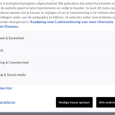
e trackingtechnologieën uitgeschakeld. We gebruiken dan enkel functionele en
de website goed te laten functioneren en veilig te houden. Je kunt dit menu op
ieuw openen om je keuzes te wijzigen of om je toestemming in te trekken door
ellingen onder aan de webpagina te klikken. Je selecties zullen overal binnen o
orden doorgevoerd.
Raadpleeg onze Cookieverklaring voor meer informatie.
ale Diensten.
eel & Essentieel
sch
sing & Commercieel
ng & Social media
jen lijst
en beheren
Huidige keuze opslaan
Alle cookie