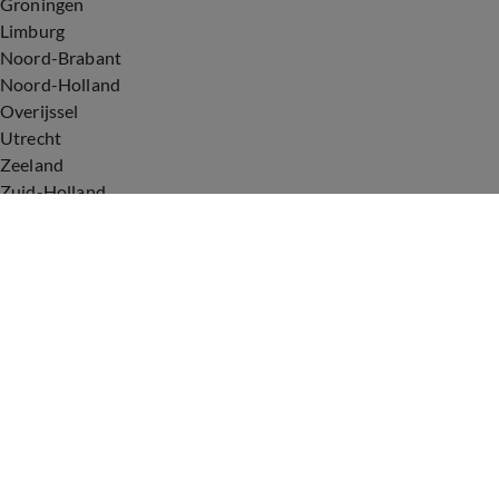
Groningen
Limburg
Noord-Brabant
Noord-Holland
Overijssel
Utrecht
Zeeland
Zuid-Holland
Voorwaarden
Over ons
Privacyverklaring
Gebruiksvoorwaarden
Cookieverklaring
Digitale diensten
Cookie instellingen
Upod & Talpa Network
Adverteren
Vacatures
Publieksservice