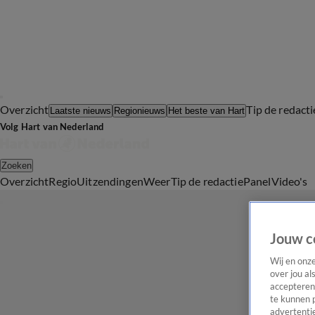
Overzicht
Tip de redacti
Laatste nieuws
Regionieuws
Het beste van Hart
Volg Hart van Nederland
Zoeken
Overzicht
Regio
Uitzendingen
Weer
Tip de redactie
Panel
Video's
Jouw c
Wij en onz
over jou al
accepteren
te kunnen 
advertentie