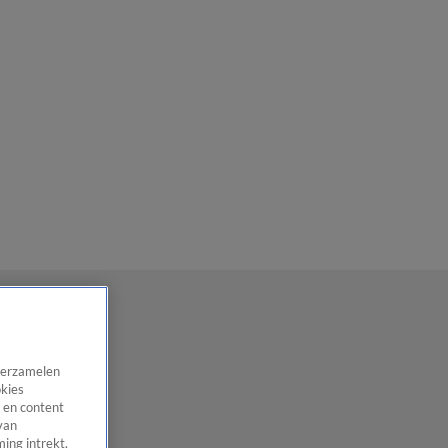
 verzamelen
okies
 en content
van
ing intrekt,