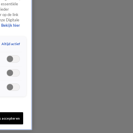
 essentiële
 ieder
 op de link
nze Digitale
Bekijk hier
Altijd actief
s accepteren