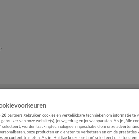
e
ookievoorkeuren
e
28
partners gebruiken cookies en vergelijkbare technieken om informatie te
s gebruiker van onze website(s), jouw gedrag en jouw apparaten. Als je „Alle co
” selecteert, worden trackingtechnologieën ingeschakeld om onze advertenties
personaliseren, onze producten en diensten te verbeteren en om de prestaties 
s en content te meten. Als je „Huidige keuze opslaan” selecteert of je toestemm