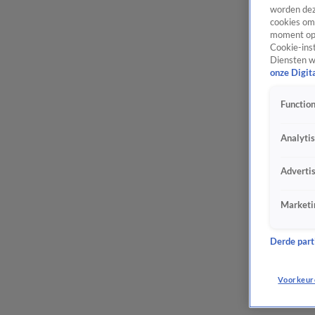
worden dez
cookies om 
moment opn
Cookie-inst
Diensten w
onze Digit
Function
Analyti
Adverti
Marketi
Derde parti
Voorkeur