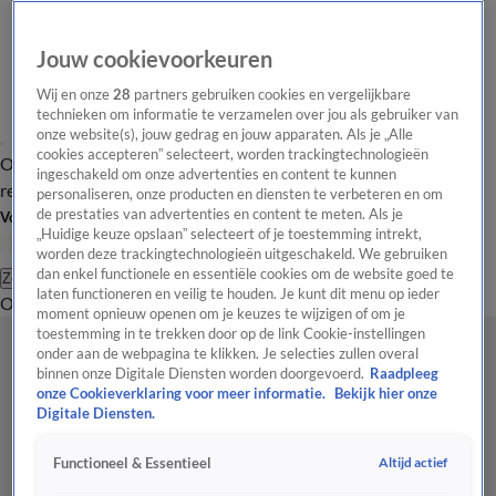
Jouw cookievoorkeuren
Wij en onze
28
partners gebruiken cookies en vergelijkbare
technieken om informatie te verzamelen over jou als gebruiker van
onze website(s), jouw gedrag en jouw apparaten. Als je „Alle
cookies accepteren” selecteert, worden trackingtechnologieën
Overzicht
Tip de
Laatste nieuws
Regionieuws
Het beste van Hart
ingeschakeld om onze advertenties en content te kunnen
redactie
personaliseren, onze producten en diensten te verbeteren en om
de prestaties van advertenties en content te meten. Als je
Volg Hart van Nederland
„Huidige keuze opslaan” selecteert of je toestemming intrekt,
worden deze trackingtechnologieën uitgeschakeld. We gebruiken
dan enkel functionele en essentiële cookies om de website goed te
Zoeken
laten functioneren en veilig te houden. Je kunt dit menu op ieder
Overzicht
Regio
Uitzendingen
Weer
Tip de redactie
Panel
Video's
moment opnieuw openen om je keuzes te wijzigen of om je
toestemming in te trekken door op de link Cookie-instellingen
onder aan de webpagina te klikken. Je selecties zullen overal
binnen onze Digitale Diensten worden doorgevoerd.
Raadpleeg
onze Cookieverklaring voor meer informatie.
Bekijk hier onze
Digitale Diensten.
Altijd actief
Functioneel & Essentieel