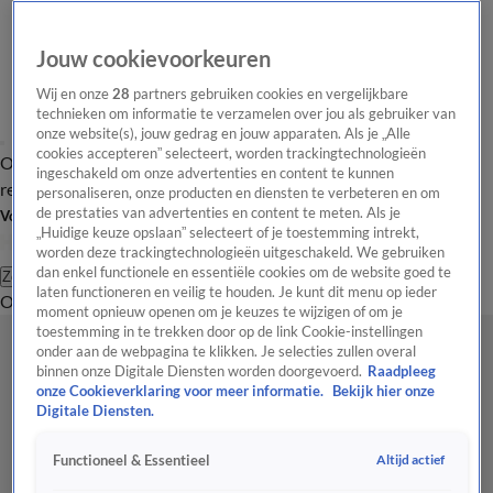
Jouw cookievoorkeuren
Wij en onze
28
partners gebruiken cookies en vergelijkbare
technieken om informatie te verzamelen over jou als gebruiker van
onze website(s), jouw gedrag en jouw apparaten. Als je „Alle
cookies accepteren” selecteert, worden trackingtechnologieën
Overzicht
Tip de
Laatste nieuws
Regionieuws
Het beste van Hart
ingeschakeld om onze advertenties en content te kunnen
redactie
personaliseren, onze producten en diensten te verbeteren en om
de prestaties van advertenties en content te meten. Als je
Volg Hart van Nederland
„Huidige keuze opslaan” selecteert of je toestemming intrekt,
worden deze trackingtechnologieën uitgeschakeld. We gebruiken
dan enkel functionele en essentiële cookies om de website goed te
Zoeken
laten functioneren en veilig te houden. Je kunt dit menu op ieder
Overzicht
Regio
Uitzendingen
Weer
Tip de redactie
Panel
Video's
moment opnieuw openen om je keuzes te wijzigen of om je
toestemming in te trekken door op de link Cookie-instellingen
onder aan de webpagina te klikken. Je selecties zullen overal
binnen onze Digitale Diensten worden doorgevoerd.
Raadpleeg
onze Cookieverklaring voor meer informatie.
Bekijk hier onze
Digitale Diensten.
Altijd actief
Functioneel & Essentieel