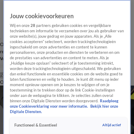
Jouw cookievoorkeuren
Wij en onze
28
partners gebruiken cookies en vergelijkbare
technieken om informatie te verzamelen over jou als gebruiker van
onze website(s), jouw gedrag en jouw apparaten. Als je „Alle
cookies accepteren” selecteert, worden trackingtechnologieën
Overzicht
Tip de
Laatste nieuws
Regionieuws
Het beste van Hart
ingeschakeld om onze advertenties en content te kunnen
redactie
personaliseren, onze producten en diensten te verbeteren en om
de prestaties van advertenties en content te meten. Als je
Volg Hart van Nederland
„Huidige keuze opslaan” selecteert of je toestemming intrekt,
worden deze trackingtechnologieën uitgeschakeld. We gebruiken
dan enkel functionele en essentiële cookies om de website goed te
Zoeken
laten functioneren en veilig te houden. Je kunt dit menu op ieder
Overzicht
Regio
Uitzendingen
Weer
Tip de redactie
Panel
Video's
moment opnieuw openen om je keuzes te wijzigen of om je
toestemming in te trekken door op de link Cookie-instellingen
onder aan de webpagina te klikken. Je selecties zullen overal
binnen onze Digitale Diensten worden doorgevoerd.
Raadpleeg
onze Cookieverklaring voor meer informatie.
Bekijk hier onze
Digitale Diensten.
Altijd actief
Functioneel & Essentieel