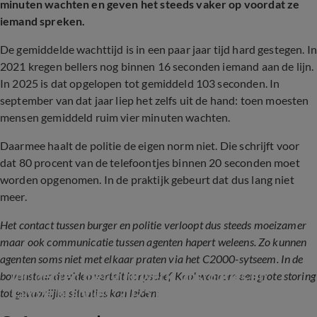
minuten wachten en geven het steeds vaker op voordat ze
iemand spreken.
De gemiddelde wachttijd is in een paar jaar tijd hard gestegen. In
2021 kregen bellers nog binnen 16 seconden iemand aan de lijn.
In 2025 is dat opgelopen tot gemiddeld 103 seconden. In
september van dat jaar liep het zelfs uit de hand: toen moesten
mensen gemiddeld ruim vier minuten wachten.
Daarmee haalt de politie de eigen norm niet. Die schrijft voor
dat 80 procent van de telefoontjes binnen 20 seconden moet
worden opgenomen. In de praktijk gebeurt dat dus lang niet
meer.
Het contact tussen burger en politie verloopt dus steeds moeizamer
maar ook communicatie tussen agenten hapert weleens. Zo kunnen
agenten soms niet met elkaar praten via het C2000-sytseem. In de
Incidenten met vuurwerk, opstootjes en 
bovenstaande video vertelt korpschef Knol waarom een grote storing
talloze brandjes: 2025 begint chaotisch
tot gevaarlijke situaties kan leiden: