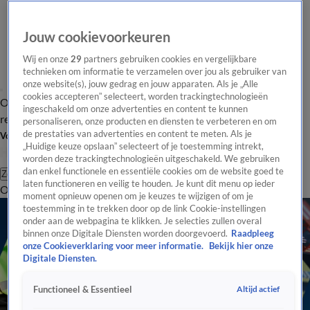
Jouw cookievoorkeuren
Wij en onze
29
partners gebruiken cookies en vergelijkbare
technieken om informatie te verzamelen over jou als gebruiker van
onze website(s), jouw gedrag en jouw apparaten. Als je „Alle
cookies accepteren” selecteert, worden trackingtechnologieën
Overzicht
Tip de
Laatste nieuws
Regionieuws
Het beste van Hart
ingeschakeld om onze advertenties en content te kunnen
redactie
personaliseren, onze producten en diensten te verbeteren en om
de prestaties van advertenties en content te meten. Als je
Volg Hart van Nederland
„Huidige keuze opslaan” selecteert of je toestemming intrekt,
worden deze trackingtechnologieën uitgeschakeld. We gebruiken
dan enkel functionele en essentiële cookies om de website goed te
Zoeken
laten functioneren en veilig te houden. Je kunt dit menu op ieder
Overzicht
Regio
Uitzendingen
Weer
Tip de redactie
Panel
Video's
moment opnieuw openen om je keuzes te wijzigen of om je
toestemming in te trekken door op de link Cookie-instellingen
onder aan de webpagina te klikken. Je selecties zullen overal
binnen onze Digitale Diensten worden doorgevoerd.
Raadpleeg
onze Cookieverklaring voor meer informatie.
Bekijk hier onze
Digitale Diensten.
Altijd actief
Functioneel & Essentieel