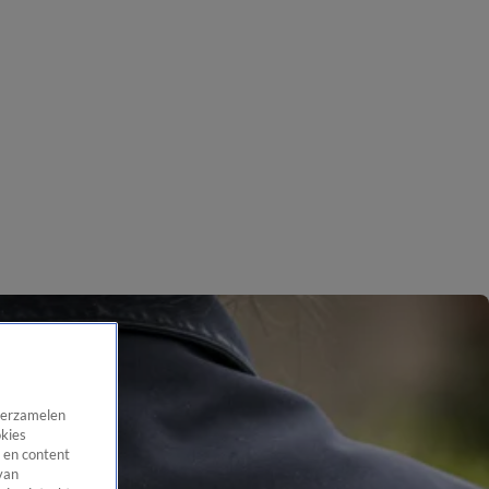
 verzamelen
okies
 en content
van