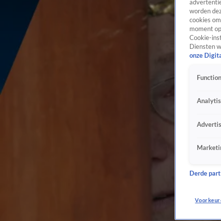
advertentie
worden dez
cookies om 
moment opn
Cookie-inst
Diensten w
onze Digit
Function
Analyti
Adverti
Marketi
Derde parti
Voorkeur