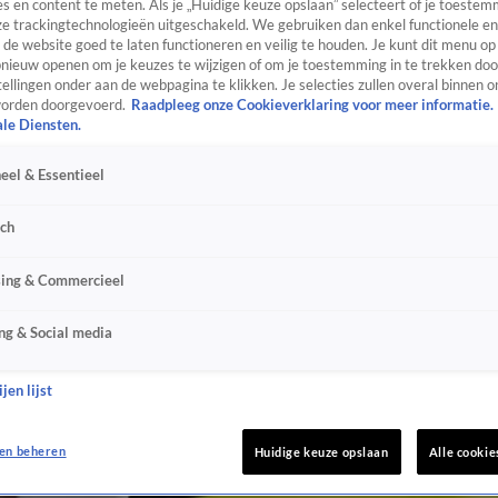
s en content te meten. Als je „Huidige keuze opslaan” selecteert of je toestemm
e trackingtechnologieën uitgeschakeld. We gebruiken dan enkel functionele en
de website goed te laten functioneren en veilig te houden. Je kunt dit menu op
ieuw openen om je keuzes te wijzigen of om je toestemming in te trekken door
ellingen onder aan de webpagina te klikken. Je selecties zullen overal binnen o
orden doorgevoerd.
Raadpleeg onze Cookieverklaring voor meer informatie.
ale Diensten.
eel & Essentieel
sch
sing & Commercieel
ng & Social media
jen lijst
en beheren
Huidige keuze opslaan
Alle cookie