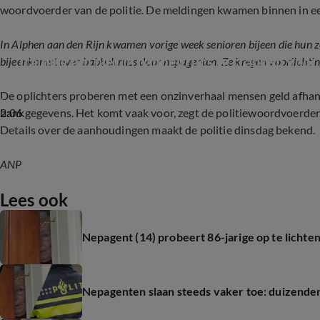
woordvoerder van de politie. De meldingen kwamen binnen in ee
In Alphen aan den Rijn kwamen vorige week senioren bijeen die hun zo
Training om niet in babbeltrucs te trappen voor
bijeenkomst over babbeltrucs door nepagenten. Ze kregen voorlichting 
De oplichters proberen met een onzinverhaal mensen geld afhand
2:06
bankgegevens. Het komt vaak voor, zegt de politiewoordvoerder, 
Details over de aanhoudingen maakt de politie dinsdag bekend.
ANP
Lees ook
Nepagent (14) probeert 86-jarige op te lichten,
Nepagenten slaan steeds vaker toe: duizende