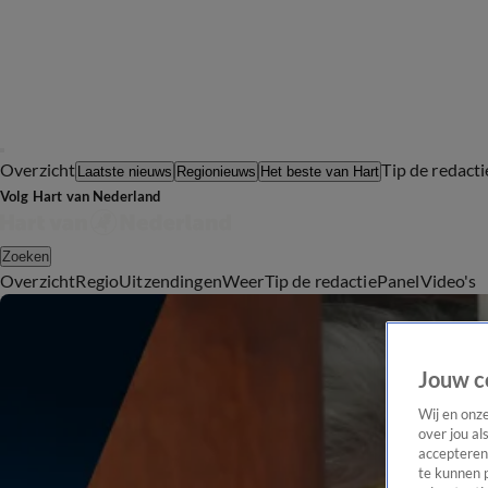
Overzicht
Tip de redacti
Laatste nieuws
Regionieuws
Het beste van Hart
Volg Hart van Nederland
Zoeken
Overzicht
Regio
Uitzendingen
Weer
Tip de redactie
Panel
Video's
Jouw c
Wij en onz
over jou al
accepteren
te kunnen 