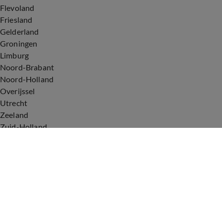
Flevoland
Friesland
Gelderland
Groningen
Limburg
Noord-Brabant
Noord-Holland
Overijssel
Utrecht
Zeeland
Zuid-Holland
Voorwaarden
Over ons
Privacyverklaring
Gebruiksvoorwaarden
Cookieverklaring
Digitale diensten
Cookie instellingen
Upod & Talpa Network