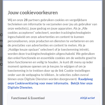
Jouw cookievoorkeuren
Wij en onze
28
partners gebruiken cookies en vergelijkbare
technieken om informatie te verzamelen over jou als gebruiker van
onze website(s), jouw gedrag en jouw apparaten. Als je „Alle
cookies accepteren” selecteert, worden trackingtechnologieën
Overzicht
Tip de
Laatste nieuws
Regionieuws
Het beste van Hart
ingeschakeld om onze advertenties en content te kunnen
redactie
personaliseren, onze producten en diensten te verbeteren en om
de prestaties van advertenties en content te meten. Als je
Volg Hart van Nederland
„Huidige keuze opslaan” selecteert of je toestemming intrekt,
worden deze trackingtechnologieën uitgeschakeld. We gebruiken
dan enkel functionele en essentiële cookies om de website goed te
Zoeken
laten functioneren en veilig te houden. Je kunt dit menu op ieder
Overzicht
Regio
Uitzendingen
Weer
Tip de redactie
Panel
Video's
moment opnieuw openen om je keuzes te wijzigen of om je
toestemming in te trekken door op de link Cookie-instellingen
onder aan de webpagina te klikken. Je selecties zullen overal
binnen onze Digitale Diensten worden doorgevoerd.
Raadpleeg
onze Cookieverklaring voor meer informatie.
Bekijk hier onze
Digitale Diensten.
Altijd actief
Functioneel & Essentieel