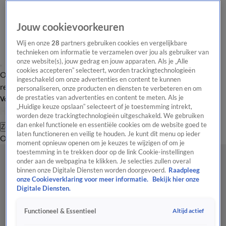
Jouw cookievoorkeuren
Wij en onze
28
partners gebruiken cookies en vergelijkbare
technieken om informatie te verzamelen over jou als gebruiker van
onze website(s), jouw gedrag en jouw apparaten. Als je „Alle
cookies accepteren” selecteert, worden trackingtechnologieën
Overzicht
Tip de
Laatste nieuws
Regionieuws
Het beste van Hart
ingeschakeld om onze advertenties en content te kunnen
redactie
personaliseren, onze producten en diensten te verbeteren en om
de prestaties van advertenties en content te meten. Als je
Volg Hart van Nederland
„Huidige keuze opslaan” selecteert of je toestemming intrekt,
worden deze trackingtechnologieën uitgeschakeld. We gebruiken
dan enkel functionele en essentiële cookies om de website goed te
Zoeken
laten functioneren en veilig te houden. Je kunt dit menu op ieder
Overzicht
Regio
Uitzendingen
Weer
Tip de redactie
Panel
Video's
moment opnieuw openen om je keuzes te wijzigen of om je
toestemming in te trekken door op de link Cookie-instellingen
onder aan de webpagina te klikken. Je selecties zullen overal
binnen onze Digitale Diensten worden doorgevoerd.
Raadpleeg
onze Cookieverklaring voor meer informatie.
Bekijk hier onze
Digitale Diensten.
Altijd actief
Functioneel & Essentieel