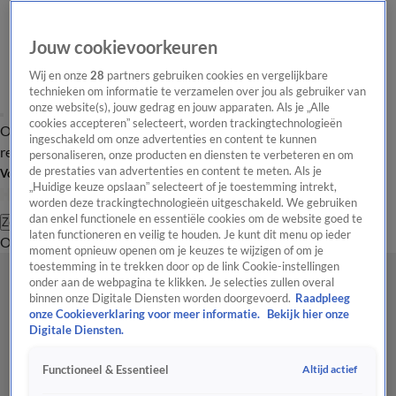
Jouw cookievoorkeuren
Wij en onze
28
partners gebruiken cookies en vergelijkbare
technieken om informatie te verzamelen over jou als gebruiker van
onze website(s), jouw gedrag en jouw apparaten. Als je „Alle
cookies accepteren” selecteert, worden trackingtechnologieën
Overzicht
Tip de
Laatste nieuws
Regionieuws
Het beste van Hart
ingeschakeld om onze advertenties en content te kunnen
redactie
personaliseren, onze producten en diensten te verbeteren en om
de prestaties van advertenties en content te meten. Als je
Volg Hart van Nederland
„Huidige keuze opslaan” selecteert of je toestemming intrekt,
worden deze trackingtechnologieën uitgeschakeld. We gebruiken
dan enkel functionele en essentiële cookies om de website goed te
Zoeken
laten functioneren en veilig te houden. Je kunt dit menu op ieder
Overzicht
Regio
Uitzendingen
Weer
Tip de redactie
Panel
Video's
moment opnieuw openen om je keuzes te wijzigen of om je
toestemming in te trekken door op de link Cookie-instellingen
onder aan de webpagina te klikken. Je selecties zullen overal
binnen onze Digitale Diensten worden doorgevoerd.
Raadpleeg
onze Cookieverklaring voor meer informatie.
Bekijk hier onze
Digitale Diensten.
Altijd actief
Functioneel & Essentieel