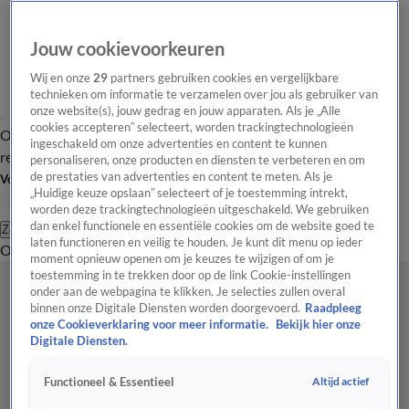
Jouw cookievoorkeuren
Wij en onze
29
partners gebruiken cookies en vergelijkbare
technieken om informatie te verzamelen over jou als gebruiker van
onze website(s), jouw gedrag en jouw apparaten. Als je „Alle
cookies accepteren” selecteert, worden trackingtechnologieën
Overzicht
Tip de
Laatste nieuws
Regionieuws
Het beste van Hart
ingeschakeld om onze advertenties en content te kunnen
redactie
personaliseren, onze producten en diensten te verbeteren en om
de prestaties van advertenties en content te meten. Als je
Volg Hart van Nederland
„Huidige keuze opslaan” selecteert of je toestemming intrekt,
worden deze trackingtechnologieën uitgeschakeld. We gebruiken
dan enkel functionele en essentiële cookies om de website goed te
Zoeken
laten functioneren en veilig te houden. Je kunt dit menu op ieder
Overzicht
Regio
Uitzendingen
Weer
Tip de redactie
Panel
Video's
moment opnieuw openen om je keuzes te wijzigen of om je
toestemming in te trekken door op de link Cookie-instellingen
onder aan de webpagina te klikken. Je selecties zullen overal
binnen onze Digitale Diensten worden doorgevoerd.
Raadpleeg
onze Cookieverklaring voor meer informatie.
Bekijk hier onze
Digitale Diensten.
Altijd actief
Functioneel & Essentieel