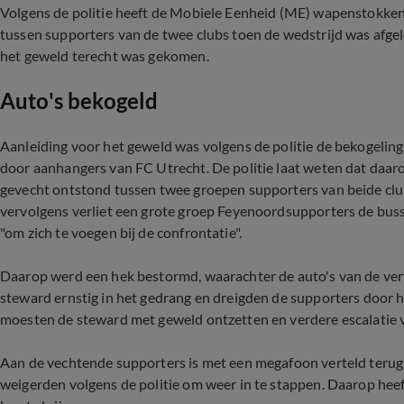
Volgens de politie heeft de Mobiele Eenheid (ME) wapenstokken
tussen supporters van de twee clubs toen de wedstrijd was afge
het geweld terecht was gekomen.
Auto's bekogeld
Aanleiding voor het geweld was volgens de politie de bekogelin
door aanhangers van FC Utrecht. De politie laat weten dat daaro
gevecht ontstond tussen twee groepen supporters van beide club
vervolgens verliet een grote groep Feyenoordsupporters de buss
"om zich te voegen bij de confrontatie".
Daarop werd een hek bestormd, waarachter de auto's van de ve
steward ernstig in het gedrang en dreigden de supporters door
moesten de steward met geweld ontzetten en verdere escalatie vo
Aan de vechtende supporters is met een megafoon verteld terug
weigerden volgens de politie om weer in te stappen. Daarop he