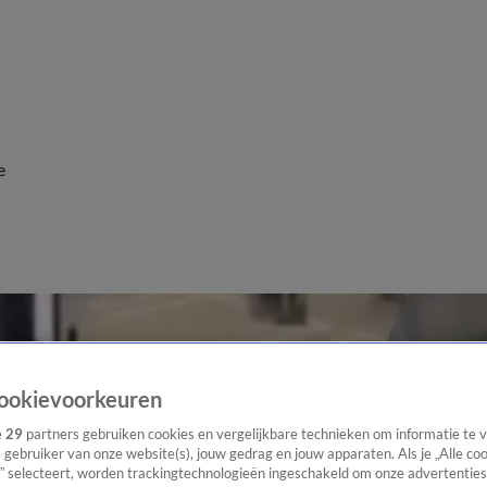
e
ookievoorkeuren
e
29
partners gebruiken cookies en vergelijkbare technieken om informatie te
s gebruiker van onze website(s), jouw gedrag en jouw apparaten. Als je „Alle co
” selecteert, worden trackingtechnologieën ingeschakeld om onze advertenties