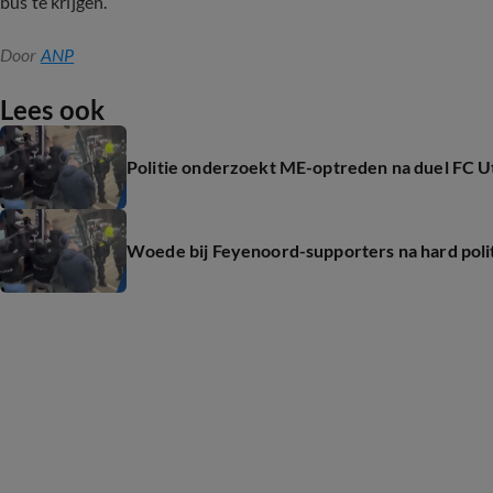
bus te krijgen.
Door
ANP
Lees ook
Politie onderzoekt ME-optreden na duel FC 
Woede bij Feyenoord-supporters na hard poli