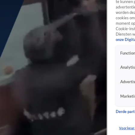
te kunnen 
advertentie
worden dez
cookies om 
moment opn
Cookie-inst
Diensten w
onze Digit
Function
Analyti
Adverti
Marketi
Derde parti
Voorkeur