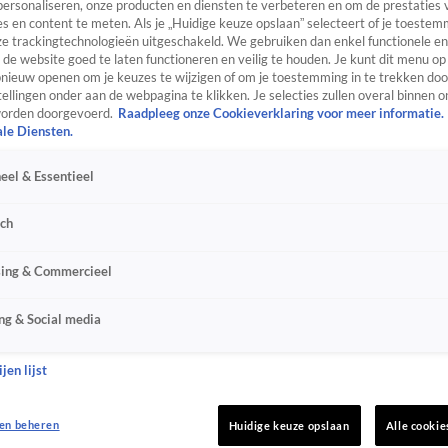
personaliseren, onze producten en diensten te verbeteren en om de prestaties 
s en content te meten. Als je „Huidige keuze opslaan” selecteert of je toestemm
e trackingtechnologieën uitgeschakeld. We gebruiken dan enkel functionele en
de website goed te laten functioneren en veilig te houden. Je kunt dit menu op
ieuw openen om je keuzes te wijzigen of om je toestemming in te trekken door
ellingen onder aan de webpagina te klikken. Je selecties zullen overal binnen o
orden doorgevoerd.
Raadpleeg onze Cookieverklaring voor meer informatie.
ale Diensten.
eel & Essentieel
sch
sing & Commercieel
ng & Social media
jen lijst
en beheren
Huidige keuze opslaan
Alle cookie