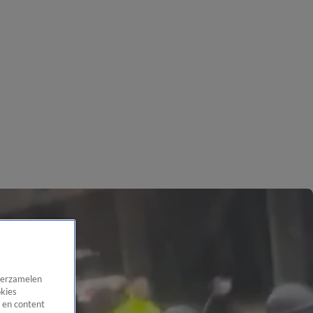
 verzamelen
okies
 en content