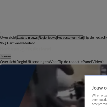
Overzicht
Tip de redacti
Laatste nieuws
Regionieuws
Het beste van Hart
Volg Hart van Nederland
Zoeken
Overzicht
Regio
Uitzendingen
Weer
Tip de redactie
Panel
Video's
Jouw c
Wij en onz
over jou al
accepteren