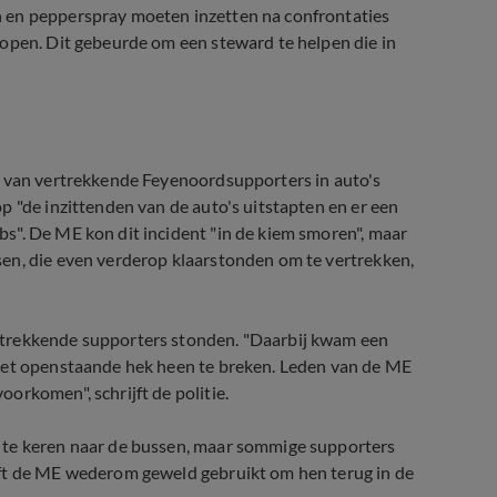
 en pepperspray moeten inzetten na confrontaties
lopen. Dit gebeurde om een steward te helpen die in
g van vertrekkende Feyenoordsupporters in auto's
p "de inzittenden van de auto's uitstapten en er een
s". De ME kon dit incident "in de kiem smoren", maar
en, die even verderop klaarstonden om te vertrekken,
rtrekkende supporters stonden. "Daarbij kwam een
 het openstaande hek heen te breken. Leden van de ME
orkomen", schrijft de politie.
 te keren naar de bussen, maar sommige supporters
eft de ME wederom geweld gebruikt om hen terug in de