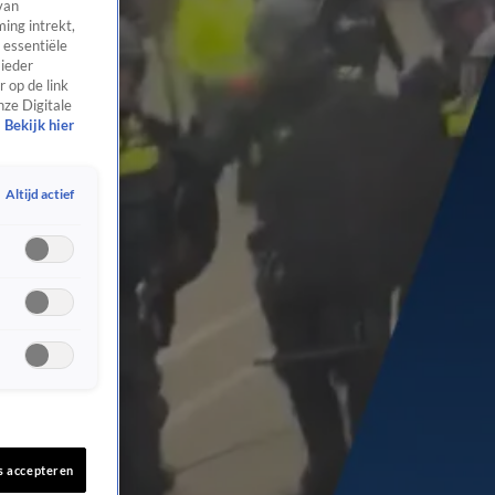
van
ing intrekt,
 essentiële
 ieder
 op de link
nze Digitale
Bekijk hier
Altijd actief
s accepteren