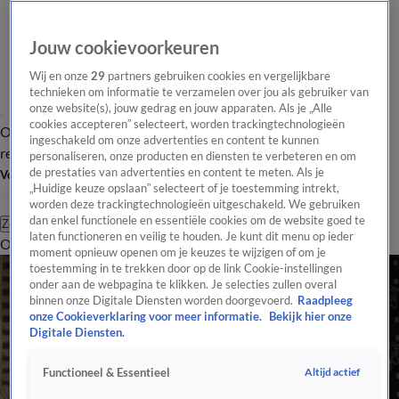
Jouw cookievoorkeuren
Wij en onze
29
partners gebruiken cookies en vergelijkbare
technieken om informatie te verzamelen over jou als gebruiker van
onze website(s), jouw gedrag en jouw apparaten. Als je „Alle
cookies accepteren” selecteert, worden trackingtechnologieën
Overzicht
Tip de
Laatste nieuws
Regionieuws
Het beste van Hart
ingeschakeld om onze advertenties en content te kunnen
redactie
personaliseren, onze producten en diensten te verbeteren en om
de prestaties van advertenties en content te meten. Als je
Volg Hart van Nederland
„Huidige keuze opslaan” selecteert of je toestemming intrekt,
worden deze trackingtechnologieën uitgeschakeld. We gebruiken
dan enkel functionele en essentiële cookies om de website goed te
Zoeken
laten functioneren en veilig te houden. Je kunt dit menu op ieder
Overzicht
Regio
Uitzendingen
Weer
Tip de redactie
Panel
Video's
moment opnieuw openen om je keuzes te wijzigen of om je
toestemming in te trekken door op de link Cookie-instellingen
onder aan de webpagina te klikken. Je selecties zullen overal
binnen onze Digitale Diensten worden doorgevoerd.
Raadpleeg
onze Cookieverklaring voor meer informatie.
Bekijk hier onze
Digitale Diensten.
Altijd actief
Functioneel & Essentieel