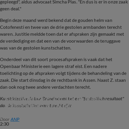
gepleegd", aldus advocaat Simcha Plas. "En dus is er in onze zaak
geen deal."
Begin deze maand werd bekend dat de gouden helm van
Cotofenesti en twee van de drie gestolen armbanden terecht
waren. Justitie meldde toen dat er afspraken zijn gemaakt met
de verdediging en dat een van de voorwaarden de teruggave
was van de gestolen kunstschatten.
Onderdeel van dit soort procesafspraken is vaak dat het
Openbaar Ministerie een lagere straf eist. Een nadere
toelichting op de afspraken volgt tijdens de behandeling van de
zaak. Die start dinsdag in de rechtbank in Assen. Naast Z. staan
dan ook nog twee andere verdachten terecht.
Kunstdetective Brand: 'Dat de helm is 
Kunstdetective Arthur Brand noemt het een "fantastisch resultaat"
teruggevonden is echt onvoorstelbaar'
dat de kunstschatten weer terecht zijn:
Door
ANP
2:30