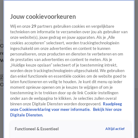
Jouw cookievoorkeuren
Wij en onze
29
partners gebruiken cookies en vergelijkbare
technieken om informatie te verzamelen over jou als gebruiker van
onze website(s), jouw gedrag en jouw apparaten. Als je „Alle
cookies accepteren” selecteert, worden trackingtechnologieën
Overzicht
Tip de
Laatste nieuws
Regionieuws
Het beste van Hart
ingeschakeld om onze advertenties en content te kunnen
redactie
personaliseren, onze producten en diensten te verbeteren en om
de prestaties van advertenties en content te meten. Als je
Volg Hart van Nederland
„Huidige keuze opslaan” selecteert of je toestemming intrekt,
worden deze trackingtechnologieën uitgeschakeld. We gebruiken
dan enkel functionele en essentiële cookies om de website goed te
Zoeken
laten functioneren en veilig te houden. Je kunt dit menu op ieder
Overzicht
Regio
Uitzendingen
Weer
Tip de redactie
Panel
Video's
moment opnieuw openen om je keuzes te wijzigen of om je
toestemming in te trekken door op de link Cookie-instellingen
onder aan de webpagina te klikken. Je selecties zullen overal
binnen onze Digitale Diensten worden doorgevoerd.
Raadpleeg
onze Cookieverklaring voor meer informatie.
Bekijk hier onze
Digitale Diensten.
Altijd actief
Functioneel & Essentieel