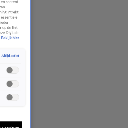
 en content
van
ing intrekt,
 essentiële
 ieder
 op de link
nze Digitale
Bekijk hier
Altijd actief
s accepteren