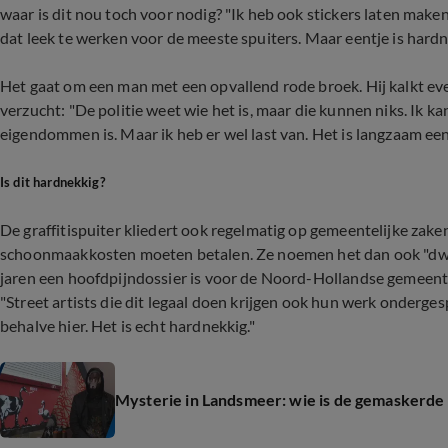
waar is dit nou toch voor nodig? "Ik heb ook stickers laten make
dat leek te werken voor de meeste spuiters. Maar eentje is hardn
Het gaat om een man met een opvallend rode broek. Hij kalkt ev
verzucht: "De politie weet wie het is, maar die kunnen niks. Ik k
eigendommen is. Maar ik heb er wel last van. Het is langzaam ee
Is dit hardnekkig?
De graffitispuiter kliedert ook regelmatig op gemeentelijke zake
schoonmaakkosten moeten betalen. Ze noemen het dan ook "dwei
jaren een hoofdpijndossier is voor de Noord-Hollandse gemeente.
"Street artists die dit legaal doen krijgen ook hun werk onderg
behalve hier. Het is echt hardnekkig."
Mysterie in Landsmeer: wie is de gemaskerde 