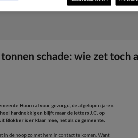
 tonnen schade: wie zet toch a
gemeente Hoorn al voor gezorgd, de afgelopen jaren.
 heel hardnekkig en blijft maar de letters J.C. op
it Blokker is er klaar mee, net als de gemeente.
t in de hoop zo met hem in contact te komen. Want