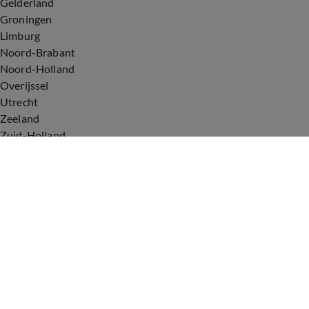
Gelderland
Groningen
Limburg
Noord-Brabant
Noord-Holland
Overijssel
Utrecht
Zeeland
Zuid-Holland
Voorwaarden
Over ons
Privacyverklaring
Gebruiksvoorwaarden
Cookieverklaring
Digitale diensten
Cookie instellingen
Upod & Talpa Network
Adverteren
Vacatures