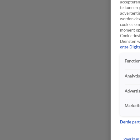
accepteren
te kunnen 
advertentie
worden dez
cookies om 
moment opn
Cookie-inst
Diensten w
onze Digit
Function
Analyti
Adverti
Marketi
Derde parti
Voorkeur