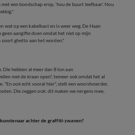
n met een boodschap erop, 'hou de buurt leefbaar'. Nou
ekkig."
en wat op een kabelkast en is weer weg. De Haan
an geen aangifte doen omdat het niet op mijn
n soort ghetto aan het worden."
n. Die hebben al meer dan 8 ton aan
len met de kraan open", temeer ook omdat het al
 "En ook echt vooral hier", stelt een woordvoerder.
espoten. Die zeggen ook: dit maken we nergens mee,
kunstenaar achter de graffiti-zwanen?