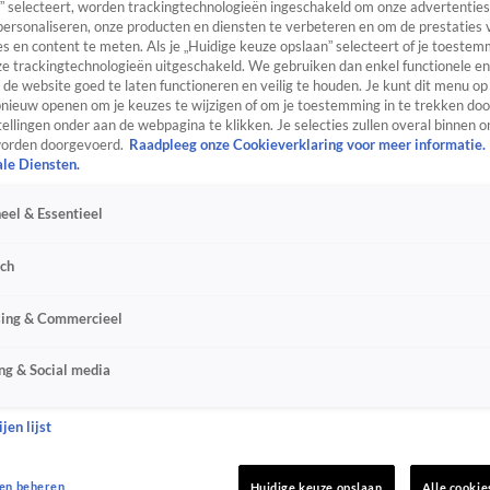
” selecteert, worden trackingtechnologieën ingeschakeld om onze advertenties
personaliseren, onze producten en diensten te verbeteren en om de prestaties 
s en content te meten. Als je „Huidige keuze opslaan” selecteert of je toestemm
e trackingtechnologieën uitgeschakeld. We gebruiken dan enkel functionele en
de website goed te laten functioneren en veilig te houden. Je kunt dit menu op
ieuw openen om je keuzes te wijzigen of om je toestemming in te trekken door
ellingen onder aan de webpagina te klikken. Je selecties zullen overal binnen o
orden doorgevoerd.
Raadpleeg onze Cookieverklaring voor meer informatie.
ale Diensten.
eel & Essentieel
sch
sing & Commercieel
ng & Social media
jen lijst
en beheren
Huidige keuze opslaan
Alle cookie