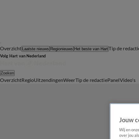
Overzicht
Tip de redacti
Laatste nieuws
Regionieuws
Het beste van Hart
Volg Hart van Nederland
Zoeken
Overzicht
Regio
Uitzendingen
Weer
Tip de redactie
Panel
Video's
Jouw c
Wij en onz
over jou al