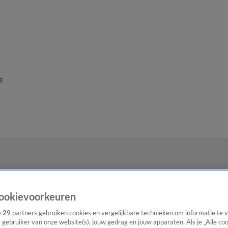
e
ookievoorkeuren
e
29
partners gebruiken cookies en vergelijkbare technieken om informatie te
s gebruiker van onze website(s), jouw gedrag en jouw apparaten. Als je „Alle co