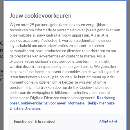
Jouw cookievoorkeuren
Wij en onze
29
partners gebruiken cookies en vergelijkbare
technieken om informatie te verzamelen over jou als gebruiker van
onze website(s), jouw gedrag en jouw apparaten. Als je „Alle
cookies accepteren” selecteert, worden trackingtechnologieën
Overzicht
Tip de
Laatste nieuws
Regionieuws
Het beste van Hart
ingeschakeld om onze advertenties en content te kunnen
redactie
personaliseren, onze producten en diensten te verbeteren en om
de prestaties van advertenties en content te meten. Als je
Volg Hart van Nederland
„Huidige keuze opslaan” selecteert of je toestemming intrekt,
worden deze trackingtechnologieën uitgeschakeld. We gebruiken
dan enkel functionele en essentiële cookies om de website goed te
Zoeken
laten functioneren en veilig te houden. Je kunt dit menu op ieder
Overzicht
Regio
Uitzendingen
Weer
Tip de redactie
Panel
Video's
moment opnieuw openen om je keuzes te wijzigen of om je
toestemming in te trekken door op de link Cookie-instellingen
onder aan de webpagina te klikken. Je selecties zullen overal
binnen onze Digitale Diensten worden doorgevoerd.
Raadpleeg
onze Cookieverklaring voor meer informatie.
Bekijk hier onze
Digitale Diensten.
Altijd actief
Functioneel & Essentieel