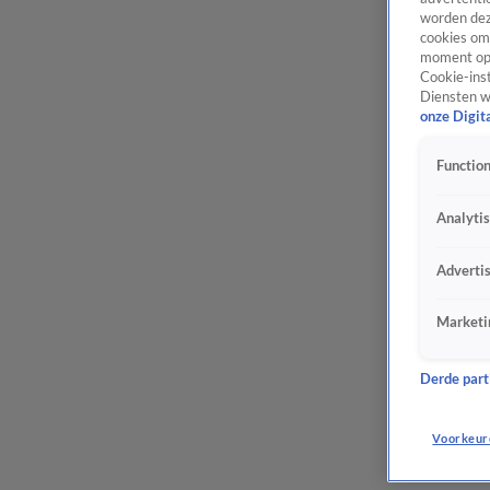
worden dez
cookies om 
moment opn
Cookie-inst
Diensten w
onze Digit
Function
Analyti
Adverti
Marketi
Derde parti
Voorkeur