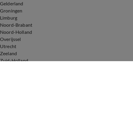
Gelderland
Groningen
Limburg
Noord-Brabant
Noord-Holland
Overijssel
Utrecht
Zeeland
Zuid-Holland
Voorwaarden
Over ons
Privacyverklaring
Gebruiksvoorwaarden
Cookieverklaring
Digitale diensten
Cookie instellingen
Upod & Talpa Network
Adverteren
Vacatures