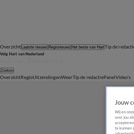
Overzicht
Tip de redacti
Laatste nieuws
Regionieuws
Het beste van Hart
Volg Hart van Nederland
Zoeken
Overzicht
Regio
Uitzendingen
Weer
Tip de redactie
Panel
Video's
Jouw c
Wij en onz
over jou al
accepteren
te kunnen 
advertentie