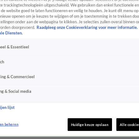
e trackingtechnologieën uitgeschakeld. We gebruiken dan enkel functionele en
de website goed te laten functioneren en veilig te houden. Je kunt dit menu op
ieuw openen om je keuzes te wijzigen of om je toestemming in te trekken door
ellingen onder aan de webpagina te klikken. Je selecties zullen overal binnen o
orden doorgevoerd.
Raadpleeg onze Cookieverklaring voor meer informatie.
ale Diensten.
eel & Essentieel
sch
sing & Commercieel
ng & Social media
jen lijst
en beheren
Huidige keuze opslaan
Alle cookie