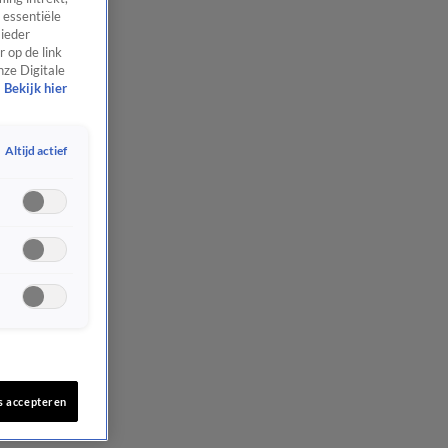
 essentiële
 ieder
 op de link
nze Digitale
Bekijk hier
Altijd actief
s accepteren