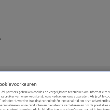
e
ookievoorkeuren
e
29
partners gebruiken cookies en vergelijkbare technieken om informatie te
s gebruiker van onze website(s), jouw gedrag en jouw apparaten. Als je „Alle co
” selecteert, worden trackingtechnologieën ingeschakeld om onze advertenties
personaliseren, onze producten en diensten te verbeteren en om de prestaties 
s en content te meten. Als je „Huidige keuze opslaan” selecteert of je toestemm