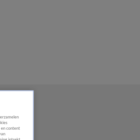
 verzamelen
okies
 en content
van
ing intrekt,