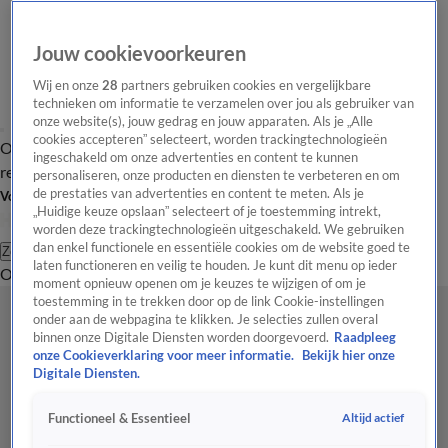
Jouw cookievoorkeuren
Wij en onze
28
partners gebruiken cookies en vergelijkbare
technieken om informatie te verzamelen over jou als gebruiker van
onze website(s), jouw gedrag en jouw apparaten. Als je „Alle
cookies accepteren” selecteert, worden trackingtechnologieën
Overzicht
Tip de
Laatste nieuws
Regionieuws
Het beste van Hart
ingeschakeld om onze advertenties en content te kunnen
redactie
personaliseren, onze producten en diensten te verbeteren en om
de prestaties van advertenties en content te meten. Als je
Volg Hart van Nederland
„Huidige keuze opslaan” selecteert of je toestemming intrekt,
worden deze trackingtechnologieën uitgeschakeld. We gebruiken
dan enkel functionele en essentiële cookies om de website goed te
Zoeken
laten functioneren en veilig te houden. Je kunt dit menu op ieder
Overzicht
Regio
Uitzendingen
Weer
Tip de redactie
Panel
Video's
moment opnieuw openen om je keuzes te wijzigen of om je
toestemming in te trekken door op de link Cookie-instellingen
onder aan de webpagina te klikken. Je selecties zullen overal
binnen onze Digitale Diensten worden doorgevoerd.
Raadpleeg
onze Cookieverklaring voor meer informatie.
Bekijk hier onze
Digitale Diensten.
Altijd actief
Functioneel & Essentieel