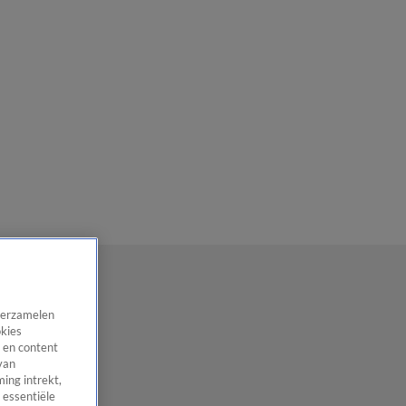
 verzamelen
okies
 en content
van
ing intrekt,
 essentiële