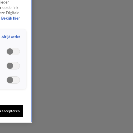
 ieder
 op de link
nze Digitale
Bekijk hier
Altijd actief
s accepteren