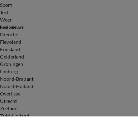
Sport
Tech
Weer
Regionieuws
Drenthe
Flevoland
Friesland
Gelderland
Groningen
Limburg
Noord-Brabant
Noord-Holland
Overijssel
Utrecht
Zeeland
Zuid-Holland
Voorwaarden
Over ons
Privacyverklaring