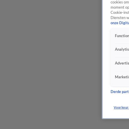
cookies om 
moment opn
Cookie-inst
Diensten w
onze Digit
Function
Analyti
Adverti
Marketi
Derde parti
Voorkeur