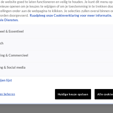
de website goed te laten functioneren en veilig te houden. Je kunt dit menu op
ieuw openen om je keuzes te wijzigen of om je toestemming in te trekken door
ellingen onder aan de webpagina te klikken. Je selecties zullen overal binnen o
orden doorgevoerd.
Raadpleeg onze Cookieverklaring voor meer informatie.
ale Diensten.
eel & Essentieel
sch
sing & Commercieel
ng & Social media
jen lijst
en beheren
Huidige keuze opslaan
Alle cookie