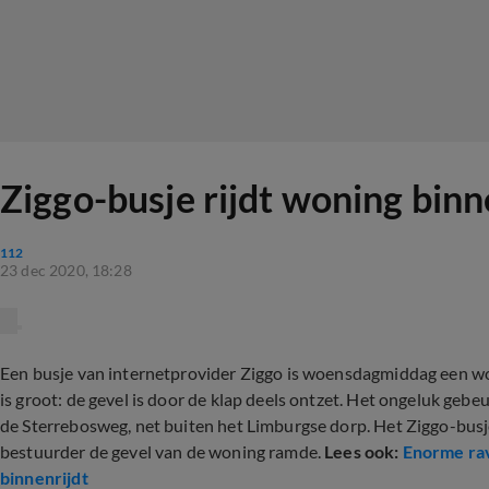
Ziggo-busje rijdt woning binn
112
23 dec 2020, 18:28
Een busje van internetprovider Ziggo is woensdagmiddag een wo
is groot: de gevel is door de klap deels ontzet. Het ongeluk geb
de Sterrebosweg, net buiten het Limburgse dorp. Het Ziggo-busj
bestuurder de gevel van de woning ramde.
Lees ook:
Enorme rav
binnenrijdt