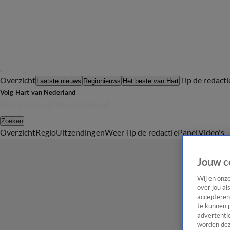
Overzicht
Tip de redacti
Laatste nieuws
Regionieuws
Het beste van Hart
Volg Hart van Nederland
Zoeken
Overzicht
Regio
Uitzendingen
Weer
Tip de redactie
Panel
Video's
Jouw c
Wij en onz
over jou al
accepteren
te kunnen 
advertentie
worden dez