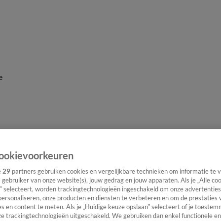
e
ookievoorkeuren
e
29
partners gebruiken cookies en vergelijkbare technieken om informatie te
s gebruiker van onze website(s), jouw gedrag en jouw apparaten. Als je „Alle co
” selecteert, worden trackingtechnologieën ingeschakeld om onze advertenties
personaliseren, onze producten en diensten te verbeteren en om de prestaties 
s en content te meten. Als je „Huidige keuze opslaan” selecteert of je toestemm
e trackingtechnologieën uitgeschakeld. We gebruiken dan enkel functionele en