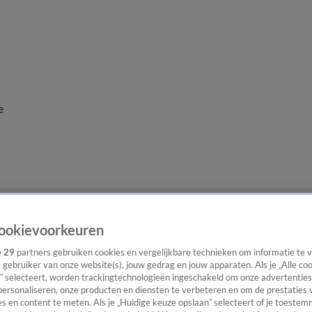
e
ookievoorkeuren
e
29
partners gebruiken cookies en vergelijkbare technieken om informatie te
s gebruiker van onze website(s), jouw gedrag en jouw apparaten. Als je „Alle co
” selecteert, worden trackingtechnologieën ingeschakeld om onze advertenties
personaliseren, onze producten en diensten te verbeteren en om de prestaties 
s en content te meten. Als je „Huidige keuze opslaan” selecteert of je toestemm