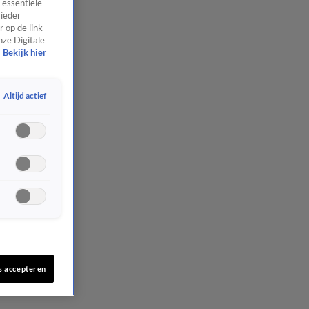
 essentiële
 ieder
 op de link
nze Digitale
Bekijk hier
Altijd actief
s accepteren