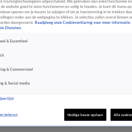
e trackingtechnologieën uitgeschakeld. We gebruiken dan enkel functionele en
de website goed te laten functioneren en veilig te houden. Je kunt dit menu op
ieuw openen om je keuzes te wijzigen of om je toestemming in te trekken door
ellingen onder aan de webpagina te klikken. Je selecties zullen overal binnen o
orden doorgevoerd.
Raadpleeg onze Cookieverklaring voor meer informatie.
ale Diensten.
eel & Essentieel
sch
sing & Commercieel
ng & Social media
jen lijst
en beheren
Huidige keuze opslaan
Alle cookie