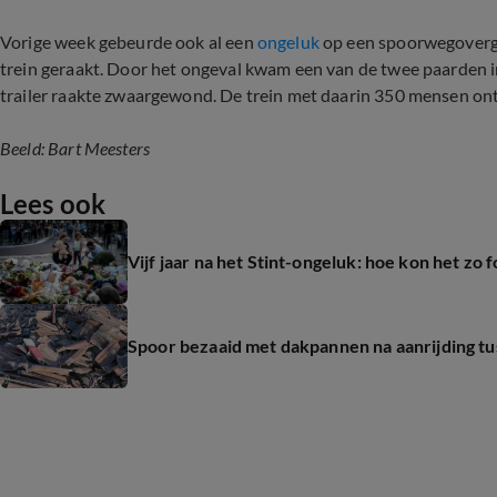
Vorige week gebeurde ook al een
ongeluk
op een spoorwegoverga
trein geraakt. Door het ongeval kwam een van de twee paarden i
trailer raakte zwaargewond. De trein met daarin 350 mensen on
Beeld: Bart Meesters
Lees ook
Vijf jaar na het Stint-ongeluk: hoe kon het zo 
Spoor bezaaid met dakpannen na aanrijding tu