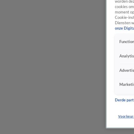
worden dez
cookies om 
moment opn
Cookie-inst
Diensten w
onze Digit
Function
Analyti
Adverti
Marketi
Derde parti
Voorkeur