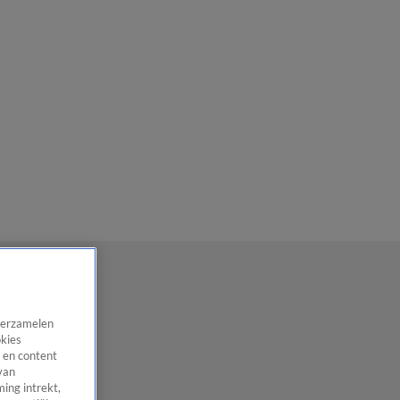
 verzamelen
okies
 en content
van
ing intrekt,