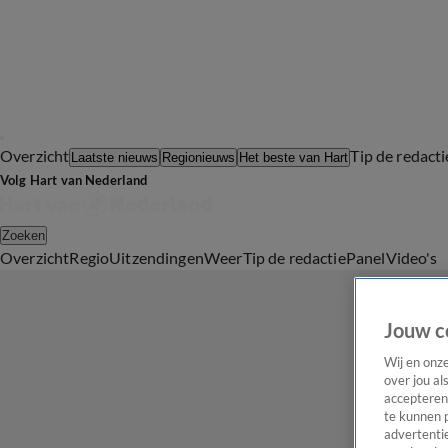
Overzicht
Tip de redacti
Laatste nieuws
Regionieuws
Het beste van Hart
Volg Hart van Nederland
Zoeken
Overzicht
Regio
Uitzendingen
Weer
Tip de redactie
Panel
Video's
Jouw c
Wij en onz
over jou al
accepteren
te kunnen 
advertentie