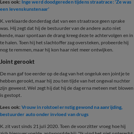
Lees ook:
Inge werd doodgereden tijdens straatrace: 'Ze was
een levenskunstenaar'
K. verklaarde donderdag dat van een straatrace geen sprake
was. Hij zegt dat hij de bestuurder van de andere auto niet
kende, maar spontaan de drang kreeg deze te achtervolgen en in
te halen. Toen hij het slachtoffer zag oversteken, probeerde hij
nog te remmen, maar hij kon haar niet meer ontwijken.
Joint gerookt
De man gaf toe eerder op de dag van het ongeluk een jointje te
hebben gerookt, maar hij zou ten tijde van het ongeval nuchter
zijn geweest. Wel zegt hij dat hij de dag erna meteen met blowen
is gestopt.
Lees ook:
Vrouw in rolstoel ernstig gewond na aanrijding,
bestuurder auto onder invloed van drugs
K. zit vast sinds 21 juli 2020. Toen de voorzitter vroeg hoe hij
zich hierover voelde, antwoordde hij: "Ik vind het niet onterecht.