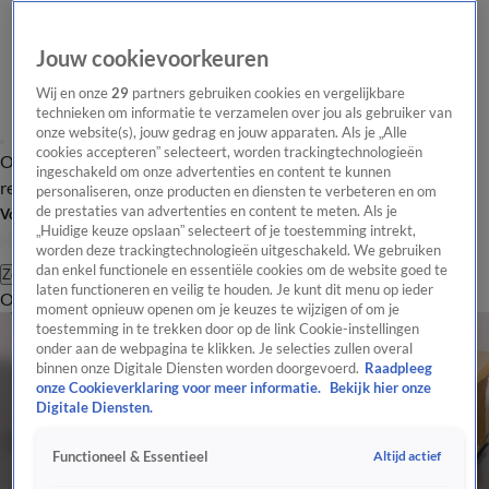
Jouw cookievoorkeuren
Wij en onze
29
partners gebruiken cookies en vergelijkbare
technieken om informatie te verzamelen over jou als gebruiker van
onze website(s), jouw gedrag en jouw apparaten. Als je „Alle
cookies accepteren” selecteert, worden trackingtechnologieën
Overzicht
Tip de
Laatste nieuws
Regionieuws
Het beste van Hart
ingeschakeld om onze advertenties en content te kunnen
redactie
personaliseren, onze producten en diensten te verbeteren en om
de prestaties van advertenties en content te meten. Als je
Volg Hart van Nederland
„Huidige keuze opslaan” selecteert of je toestemming intrekt,
worden deze trackingtechnologieën uitgeschakeld. We gebruiken
dan enkel functionele en essentiële cookies om de website goed te
Zoeken
laten functioneren en veilig te houden. Je kunt dit menu op ieder
Overzicht
Regio
Uitzendingen
Weer
Tip de redactie
Panel
Video's
moment opnieuw openen om je keuzes te wijzigen of om je
toestemming in te trekken door op de link Cookie-instellingen
onder aan de webpagina te klikken. Je selecties zullen overal
binnen onze Digitale Diensten worden doorgevoerd.
Raadpleeg
onze Cookieverklaring voor meer informatie.
Bekijk hier onze
Digitale Diensten.
Altijd actief
Functioneel & Essentieel