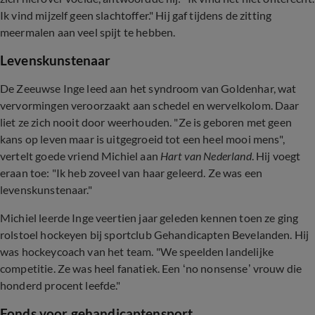
Ik vind mijzelf geen slachtoffer." Hij gaf tijdens de zitting
meermalen aan veel spijt te hebben.
Levenskunstenaar
De Zeeuwse Inge leed aan het syndroom van Goldenhar, wat
vervormingen veroorzaakt aan schedel en wervelkolom. Daar
liet ze zich nooit door weerhouden. "Ze is geboren met geen
kans op leven maar is uitgegroeid tot een heel mooi mens",
vertelt goede vriend Michiel aan
Hart van Nederland
. Hij voegt
eraan toe: "Ik heb zoveel van haar geleerd. Ze was een
levenskunstenaar."
Michiel leerde Inge veertien jaar geleden kennen toen ze ging
rolstoel hockeyen bij sportclub Gehandicapten Bevelanden. Hij
was hockeycoach van het team. "We speelden landelijke
competitie. Ze was heel fanatiek. Een ‘no nonsense’ vrouw die
honderd procent leefde."
Fonds voor gehandicaptensport