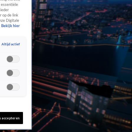
 essentiële
 ieder
 op de link
nze Digitale
Bekijk hier
Altijd actief
s accepteren