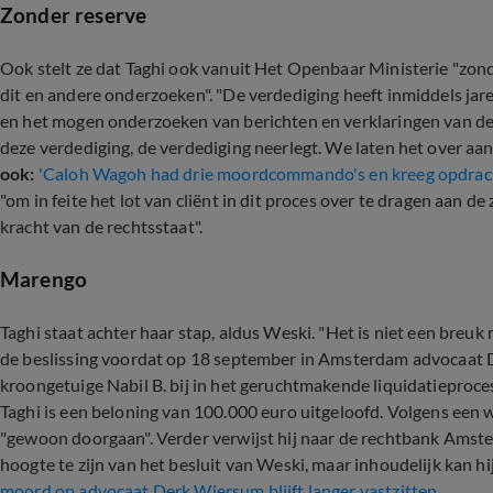
Zonder reserve
Ook stelt ze dat Taghi ook vanuit Het Openbaar Ministerie "zon
dit en andere onderzoeken". "De verdediging heeft inmiddels jar
en het mogen onderzoeken van berichten en verklaringen van de k
deze verdediging, de verdediging neerlegt. We laten het over aa
ook:
'Caloh Wagoh had drie moordcommando's en kreeg opdrach
"om in feite het lot van cliënt in dit proces over te dragen aan d
kracht van de rechtsstaat".
Marengo
Taghi staat achter haar stap, aldus Weski. "Het is niet een breuk
de beslissing voordat op 18 september in Amsterdam advocaat 
kroongetuige Nabil B. bij in het geruchtmakende liquidatiepro
Taghi is een beloning van 100.000 euro uitgeloofd. Volgens een 
"gewoon doorgaan". Verder verwijst hij naar de rechtbank Amst
hoogte te zijn van het besluit van Weski, maar inhoudelijk kan hi
moord op advocaat Derk Wiersum blijft langer vastzitten