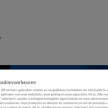
e
ookievoorkeuren
e
29
partners gebruiken cookies en vergelijkbare technieken om informatie te
s gebruiker van onze website(s), jouw gedrag en jouw apparaten. Als je „Alle co
” selecteert, worden trackingtechnologieën ingeschakeld om onze advertenties
personaliseren, onze producten en diensten te verbeteren en om de prestaties 
s en content te meten. Als je „Huidige keuze opslaan” selecteert of je toestemm