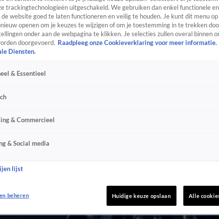
e trackingtechnologieën uitgeschakeld. We gebruiken dan enkel functionele en
de website goed te laten functioneren en veilig te houden. Je kunt dit menu op
ieuw openen om je keuzes te wijzigen of om je toestemming in te trekken door
ellingen onder aan de webpagina te klikken. Je selecties zullen overal binnen o
orden doorgevoerd.
Raadpleeg onze Cookieverklaring voor meer informatie.
ale Diensten.
eel & Essentieel
sch
sing & Commercieel
ng & Social media
jen lijst
en beheren
Huidige keuze opslaan
Alle cookie