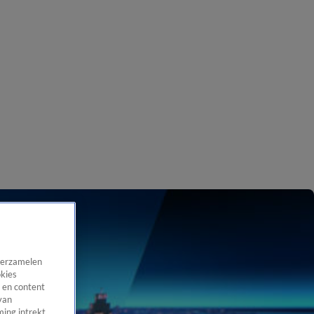
 verzamelen
okies
 en content
van
ing intrekt,