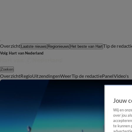
Overzicht
Tip de redacti
Laatste nieuws
Regionieuws
Het beste van Hart
Volg Hart van Nederland
Zoeken
Overzicht
Regio
Uitzendingen
Weer
Tip de redactie
Panel
Video's
Jouw c
Wij en onz
over jou al
accepteren
te kunnen 
advertentie