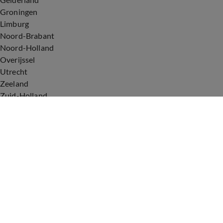
Groningen
Limburg
Noord-Brabant
Noord-Holland
Overijssel
Utrecht
Zeeland
Zuid-Holland
Voorwaarden
Over ons
Privacyverklaring
Gebruiksvoorwaarden
Cookieverklaring
Digitale diensten
Cookie instellingen
Upod & Talpa Network
Adverteren
Vacatures