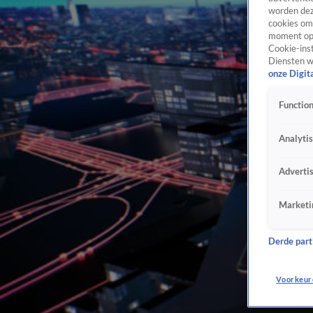
worden dez
cookies om 
moment opn
Cookie-inst
Diensten w
onze Digit
Function
Analyti
Adverti
Marketi
Derde parti
Voorkeur