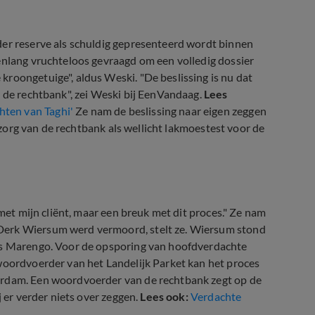
der reserve als schuldig gepresenteerd wordt binnen
enlang vruchteloos gevraagd om een volledig dossier
roongetuige", aldus Weski. "De beslissing is nu dat
n de rechtbank", zei Weski bij EenVandaag.
Lees
ten van Taghi'
Ze nam de beslissing naar eigen zeggen
e zorg van de rechtbank als wellicht lakmoestest voor de
 met mijn cliënt, maar een breuk met dit proces." Ze nam
Derk Wiersum werd vermoord, stelt ze. Wiersum stond
ces Marengo. Voor de opsporing van hoofdverdachte
woordvoerder van het Landelijk Parket kan het proces
erdam. Een woordvoerder van de rechtbank zegt op de
j er verder niets over zeggen.
Lees ook:
Verdachte