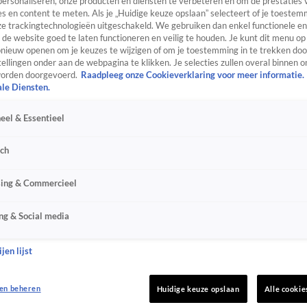
personaliseren, onze producten en diensten te verbeteren en om de prestaties 
s en content te meten. Als je „Huidige keuze opslaan” selecteert of je toestemm
e trackingtechnologieën uitgeschakeld. We gebruiken dan enkel functionele en
de website goed te laten functioneren en veilig te houden. Je kunt dit menu op
ieuw openen om je keuzes te wijzigen of om je toestemming in te trekken door
ellingen onder aan de webpagina te klikken. Je selecties zullen overal binnen o
orden doorgevoerd.
Raadpleeg onze Cookieverklaring voor meer informatie.
ale Diensten.
eel & Essentieel
sch
sing & Commercieel
ng & Social media
jen lijst
en beheren
Huidige keuze opslaan
Alle cookie