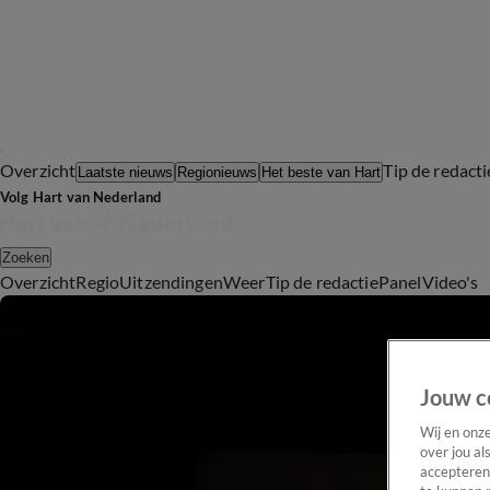
Overzicht
Tip de redacti
Laatste nieuws
Regionieuws
Het beste van Hart
Volg Hart van Nederland
Zoeken
Overzicht
Regio
Uitzendingen
Weer
Tip de redactie
Panel
Video's
Jouw c
Wij en onz
over jou al
accepteren