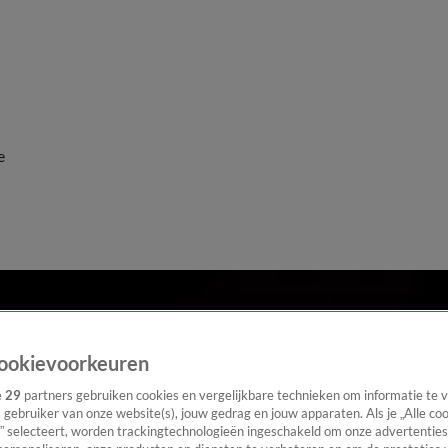
e
ookievoorkeuren
e
29
partners gebruiken cookies en vergelijkbare technieken om informatie te
s gebruiker van onze website(s), jouw gedrag en jouw apparaten. Als je „Alle co
” selecteert, worden trackingtechnologieën ingeschakeld om onze advertenties