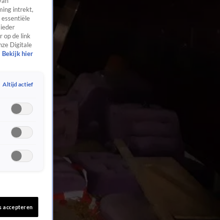
van
ing intrekt,
 essentiële
 ieder
 op de link
nze Digitale
Bekijk hier
Altijd actief
s accepteren