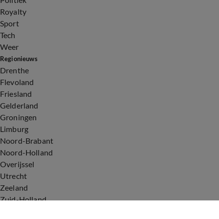
Royalty
Sport
Tech
Weer
Regionieuws
Drenthe
Flevoland
Friesland
Gelderland
Groningen
Limburg
Noord-Brabant
Noord-Holland
Overijssel
Utrecht
Zeeland
Zuid-Holland
Voorwaarden