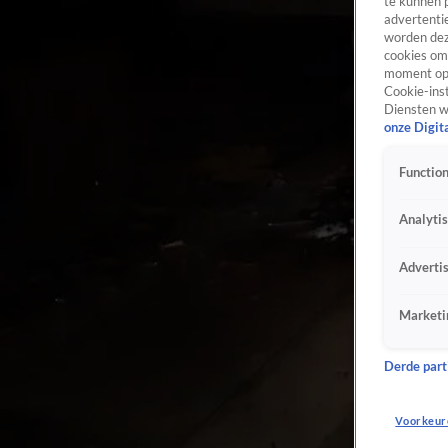
te kunnen 
advertentie
worden dez
cookies om 
moment opn
Cookie-inst
Diensten w
onze Digit
Function
Analyti
Adverti
Marketi
Derde parti
Voorkeur