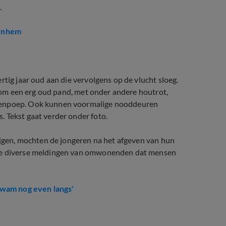
.
Arnhem
rtig jaar oud aan die vervolgens op de vlucht sloeg.
ie om een erg oud pand, met onder andere houtrot,
ivenpoep. Ook kunnen voormalige nooddeuren
 Tekst gaat verder onder foto.
rijgen, mochten de jongeren na het afgeven van hun
tie diverse meldingen van omwonenden dat mensen
 kwam nog even langs'