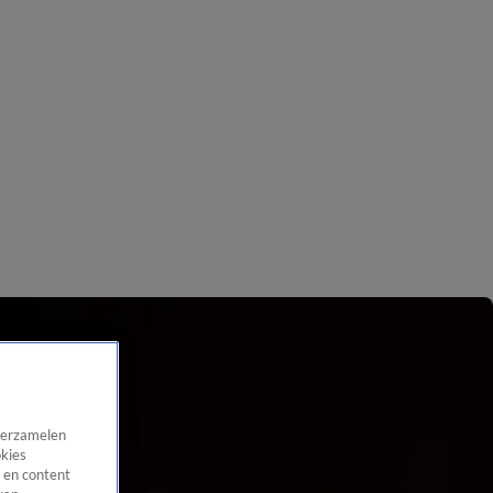
 verzamelen
okies
 en content