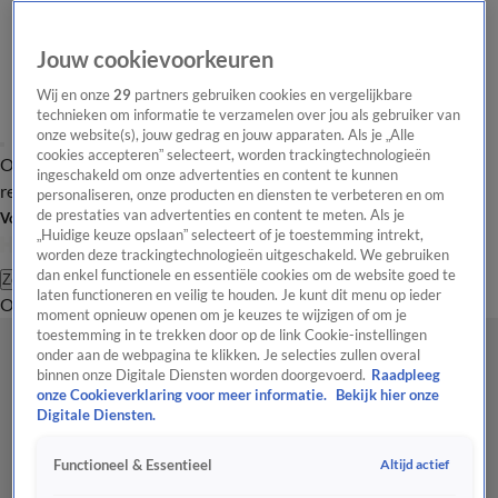
Jouw cookievoorkeuren
Wij en onze
29
partners gebruiken cookies en vergelijkbare
technieken om informatie te verzamelen over jou als gebruiker van
onze website(s), jouw gedrag en jouw apparaten. Als je „Alle
cookies accepteren” selecteert, worden trackingtechnologieën
Overzicht
Tip de
Laatste nieuws
Regionieuws
Het beste van Hart
ingeschakeld om onze advertenties en content te kunnen
redactie
personaliseren, onze producten en diensten te verbeteren en om
de prestaties van advertenties en content te meten. Als je
Volg Hart van Nederland
„Huidige keuze opslaan” selecteert of je toestemming intrekt,
worden deze trackingtechnologieën uitgeschakeld. We gebruiken
dan enkel functionele en essentiële cookies om de website goed te
Zoeken
laten functioneren en veilig te houden. Je kunt dit menu op ieder
Overzicht
Regio
Uitzendingen
Weer
Tip de redactie
Panel
Video's
moment opnieuw openen om je keuzes te wijzigen of om je
toestemming in te trekken door op de link Cookie-instellingen
onder aan de webpagina te klikken. Je selecties zullen overal
binnen onze Digitale Diensten worden doorgevoerd.
Raadpleeg
onze Cookieverklaring voor meer informatie.
Bekijk hier onze
Digitale Diensten.
Altijd actief
Functioneel & Essentieel