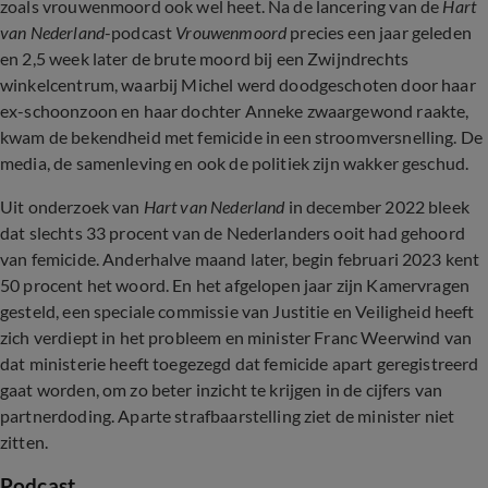
zoals vrouwenmoord ook wel heet. Na de lancering van de
Hart
van Nederland
-podcast
Vrouwenmoord
precies een jaar geleden
en 2,5 week later de brute moord bij een Zwijndrechts
winkelcentrum, waarbij Michel werd doodgeschoten door haar
ex-schoonzoon en haar dochter Anneke zwaargewond raakte,
kwam de bekendheid met femicide in een stroomversnelling. De
media, de samenleving en ook de politiek zijn wakker geschud.
Uit onderzoek van
Hart van Nederland
in december 2022 bleek
dat slechts 33 procent van de Nederlanders ooit had gehoord
van femicide. Anderhalve maand later, begin februari 2023 kent
50 procent het woord. En het afgelopen jaar zijn Kamervragen
gesteld, een speciale commissie van Justitie en Veiligheid heeft
zich verdiept in het probleem en minister Franc Weerwind van
dat ministerie heeft toegezegd dat femicide apart geregistreerd
gaat worden, om zo beter inzicht te krijgen in de cijfers van
partnerdoding. Aparte strafbaarstelling ziet de minister niet
zitten.
Podcast