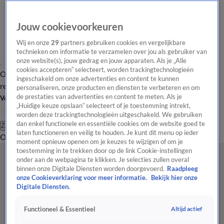
Jouw cookievoorkeuren
Wij en onze
29
partners gebruiken cookies en vergelijkbare
technieken om informatie te verzamelen over jou als gebruiker van
onze website(s), jouw gedrag en jouw apparaten. Als je „Alle
cookies accepteren” selecteert, worden trackingtechnologieën
Overzicht
Tip de
Laatste nieuws
Regionieuws
Het beste van Hart
ingeschakeld om onze advertenties en content te kunnen
redactie
personaliseren, onze producten en diensten te verbeteren en om
de prestaties van advertenties en content te meten. Als je
Volg Hart van Nederland
„Huidige keuze opslaan” selecteert of je toestemming intrekt,
worden deze trackingtechnologieën uitgeschakeld. We gebruiken
dan enkel functionele en essentiële cookies om de website goed te
Zoeken
laten functioneren en veilig te houden. Je kunt dit menu op ieder
Overzicht
Regio
Uitzendingen
Weer
Tip de redactie
Panel
Video's
moment opnieuw openen om je keuzes te wijzigen of om je
toestemming in te trekken door op de link Cookie-instellingen
onder aan de webpagina te klikken. Je selecties zullen overal
binnen onze Digitale Diensten worden doorgevoerd.
Raadpleeg
onze Cookieverklaring voor meer informatie.
Bekijk hier onze
Digitale Diensten.
Altijd actief
Functioneel & Essentieel