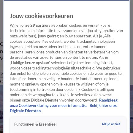
Jouw cookievoorkeuren
Wij en onze
29
partners gebruiken cookies en vergelijkbare
technieken om informatie te verzamelen over jou als gebruiker van
onze website(s), jouw gedrag en jouw apparaten. Als je „Alle
cookies accepteren” selecteert, worden trackingtechnologieën
Overzicht
Tip de
Laatste nieuws
Regionieuws
Het beste van Hart
ingeschakeld om onze advertenties en content te kunnen
redactie
personaliseren, onze producten en diensten te verbeteren en om
de prestaties van advertenties en content te meten. Als je
Volg Hart van Nederland
„Huidige keuze opslaan” selecteert of je toestemming intrekt,
worden deze trackingtechnologieën uitgeschakeld. We gebruiken
dan enkel functionele en essentiële cookies om de website goed te
Zoeken
laten functioneren en veilig te houden. Je kunt dit menu op ieder
Overzicht
Regio
Uitzendingen
Weer
Tip de redactie
Panel
Video's
moment opnieuw openen om je keuzes te wijzigen of om je
toestemming in te trekken door op de link Cookie-instellingen
onder aan de webpagina te klikken. Je selecties zullen overal
binnen onze Digitale Diensten worden doorgevoerd.
Raadpleeg
onze Cookieverklaring voor meer informatie.
Bekijk hier onze
Digitale Diensten.
Altijd actief
Functioneel & Essentieel