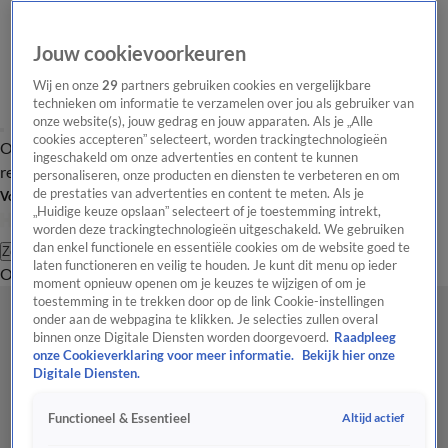
Jouw cookievoorkeuren
Wij en onze
29
partners gebruiken cookies en vergelijkbare
technieken om informatie te verzamelen over jou als gebruiker van
onze website(s), jouw gedrag en jouw apparaten. Als je „Alle
cookies accepteren” selecteert, worden trackingtechnologieën
Overzicht
Tip de
Laatste nieuws
Regionieuws
Het beste van Hart
ingeschakeld om onze advertenties en content te kunnen
redactie
personaliseren, onze producten en diensten te verbeteren en om
de prestaties van advertenties en content te meten. Als je
Volg Hart van Nederland
„Huidige keuze opslaan” selecteert of je toestemming intrekt,
worden deze trackingtechnologieën uitgeschakeld. We gebruiken
dan enkel functionele en essentiële cookies om de website goed te
Zoeken
laten functioneren en veilig te houden. Je kunt dit menu op ieder
Overzicht
Regio
Uitzendingen
Weer
Tip de redactie
Panel
Video's
moment opnieuw openen om je keuzes te wijzigen of om je
toestemming in te trekken door op de link Cookie-instellingen
onder aan de webpagina te klikken. Je selecties zullen overal
binnen onze Digitale Diensten worden doorgevoerd.
Raadpleeg
onze Cookieverklaring voor meer informatie.
Bekijk hier onze
Digitale Diensten.
Altijd actief
Functioneel & Essentieel