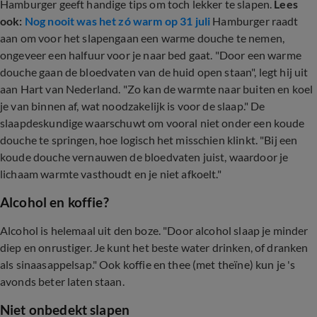
Hamburger geeft handige tips om toch lekker te slapen.
Lees
ook:
Nog nooit was het zó warm op 31 juli
Hamburger raadt
aan om voor het slapengaan een warme douche te nemen,
ongeveer een halfuur voor je naar bed gaat. "Door een warme
douche gaan de bloedvaten van de huid open staan", legt hij uit
aan Hart van Nederland. "Zo kan de warmte naar buiten en koel
je van binnen af, wat noodzakelijk is voor de slaap." De
slaapdeskundige waarschuwt om vooral niet onder een koude
douche te springen, hoe logisch het misschien klinkt. "Bij een
koude douche vernauwen de bloedvaten juist, waardoor je
lichaam warmte vasthoudt en je niet afkoelt."
Alcohol en koffie?
Alcohol is helemaal uit den boze. "Door alcohol slaap je minder
diep en onrustiger. Je kunt het beste water drinken, of dranken
als sinaasappelsap." Ook koffie en thee (met theïne) kun je 's
avonds beter laten staan.
Niet onbedekt slapen