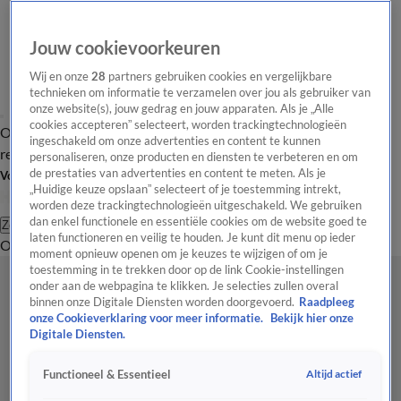
Jouw cookievoorkeuren
Wij en onze
28
partners gebruiken cookies en vergelijkbare
technieken om informatie te verzamelen over jou als gebruiker van
onze website(s), jouw gedrag en jouw apparaten. Als je „Alle
cookies accepteren” selecteert, worden trackingtechnologieën
Overzicht
Tip de
Laatste nieuws
Regionieuws
Het beste van Hart
ingeschakeld om onze advertenties en content te kunnen
redactie
personaliseren, onze producten en diensten te verbeteren en om
de prestaties van advertenties en content te meten. Als je
Volg Hart van Nederland
„Huidige keuze opslaan” selecteert of je toestemming intrekt,
worden deze trackingtechnologieën uitgeschakeld. We gebruiken
dan enkel functionele en essentiële cookies om de website goed te
Zoeken
laten functioneren en veilig te houden. Je kunt dit menu op ieder
Overzicht
Regio
Uitzendingen
Weer
Tip de redactie
Panel
Video's
moment opnieuw openen om je keuzes te wijzigen of om je
toestemming in te trekken door op de link Cookie-instellingen
onder aan de webpagina te klikken. Je selecties zullen overal
binnen onze Digitale Diensten worden doorgevoerd.
Raadpleeg
onze Cookieverklaring voor meer informatie.
Bekijk hier onze
Digitale Diensten.
Altijd actief
Functioneel & Essentieel