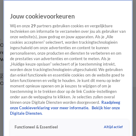
Jouw cookievoorkeuren
Wij en onze
29
partners gebruiken cookies en vergelijkbare
technieken om informatie te verzamelen over jou als gebruiker van
onze website(s), jouw gedrag en jouw apparaten. Als je „Alle
cookies accepteren” selecteert, worden trackingtechnologieën
Overzicht
Tip de
Laatste nieuws
Regionieuws
Het beste van Hart
ingeschakeld om onze advertenties en content te kunnen
redactie
personaliseren, onze producten en diensten te verbeteren en om
de prestaties van advertenties en content te meten. Als je
Volg Hart van Nederland
„Huidige keuze opslaan” selecteert of je toestemming intrekt,
worden deze trackingtechnologieën uitgeschakeld. We gebruiken
dan enkel functionele en essentiële cookies om de website goed te
Zoeken
laten functioneren en veilig te houden. Je kunt dit menu op ieder
Overzicht
Regio
Uitzendingen
Weer
Tip de redactie
Panel
Video's
moment opnieuw openen om je keuzes te wijzigen of om je
toestemming in te trekken door op de link Cookie-instellingen
onder aan de webpagina te klikken. Je selecties zullen overal
binnen onze Digitale Diensten worden doorgevoerd.
Raadpleeg
onze Cookieverklaring voor meer informatie.
Bekijk hier onze
Digitale Diensten.
Altijd actief
Functioneel & Essentieel