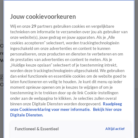
Jouw cookievoorkeuren
Wij en onze
29
partners gebruiken cookies en vergelijkbare
technieken om informatie te verzamelen over jou als gebruiker van
onze website(s), jouw gedrag en jouw apparaten. Als je „Alle
cookies accepteren” selecteert, worden trackingtechnologieën
Overzicht
Tip de
Laatste nieuws
Regionieuws
Het beste van Hart
ingeschakeld om onze advertenties en content te kunnen
redactie
personaliseren, onze producten en diensten te verbeteren en om
de prestaties van advertenties en content te meten. Als je
Volg Hart van Nederland
„Huidige keuze opslaan” selecteert of je toestemming intrekt,
worden deze trackingtechnologieën uitgeschakeld. We gebruiken
dan enkel functionele en essentiële cookies om de website goed te
Zoeken
laten functioneren en veilig te houden. Je kunt dit menu op ieder
Overzicht
Regio
Uitzendingen
Weer
Tip de redactie
Panel
Video's
moment opnieuw openen om je keuzes te wijzigen of om je
toestemming in te trekken door op de link Cookie-instellingen
onder aan de webpagina te klikken. Je selecties zullen overal
binnen onze Digitale Diensten worden doorgevoerd.
Raadpleeg
onze Cookieverklaring voor meer informatie.
Bekijk hier onze
Digitale Diensten.
Altijd actief
Functioneel & Essentieel