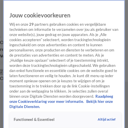
Jouw cookievoorkeuren
Wij en onze
29
partners gebruiken cookies en vergelijkbare
technieken om informatie te verzamelen over jou als gebruiker van
onze website(s), jouw gedrag en jouw apparaten. Als je „Alle
cookies accepteren” selecteert, worden trackingtechnologieën
Overzicht
Tip de
Laatste nieuws
Regionieuws
Het beste van Hart
ingeschakeld om onze advertenties en content te kunnen
redactie
personaliseren, onze producten en diensten te verbeteren en om
de prestaties van advertenties en content te meten. Als je
Volg Hart van Nederland
„Huidige keuze opslaan” selecteert of je toestemming intrekt,
worden deze trackingtechnologieën uitgeschakeld. We gebruiken
dan enkel functionele en essentiële cookies om de website goed te
Zoeken
laten functioneren en veilig te houden. Je kunt dit menu op ieder
Overzicht
Regio
Uitzendingen
Weer
Tip de redactie
Panel
Video's
moment opnieuw openen om je keuzes te wijzigen of om je
toestemming in te trekken door op de link Cookie-instellingen
onder aan de webpagina te klikken. Je selecties zullen overal
binnen onze Digitale Diensten worden doorgevoerd.
Raadpleeg
onze Cookieverklaring voor meer informatie.
Bekijk hier onze
Digitale Diensten.
Altijd actief
Functioneel & Essentieel