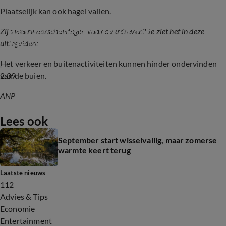
Plaatselijk kan ook hagel vallen.
Hart van Nederland legt uit: zijn 
Zijn weerwaarschuwingen vaak overdreven? Je ziet het in deze
weerwaarschuwingen overdreven?
uitlegvideo:
Het verkeer en buitenactiviteiten kunnen hinder ondervinden
2:39
van de buien.
ANP
Lees ook
September start wisselvallig, maar zomerse
warmte keert terug
Laatste nieuws
112
Advies & Tips
Economie
Entertainment