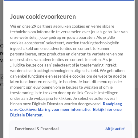
Jouw cookievoorkeuren
Wij en onze
29
partners gebruiken cookies en vergelijkbare
technieken om informatie te verzamelen over jou als gebruiker van
onze website(s), jouw gedrag en jouw apparaten. Als je „Alle
cookies accepteren” selecteert, worden trackingtechnologieën
Overzicht
Tip de
Laatste nieuws
Regionieuws
Het beste van Hart
ingeschakeld om onze advertenties en content te kunnen
redactie
personaliseren, onze producten en diensten te verbeteren en om
de prestaties van advertenties en content te meten. Als je
Volg Hart van Nederland
„Huidige keuze opslaan” selecteert of je toestemming intrekt,
worden deze trackingtechnologieën uitgeschakeld. We gebruiken
dan enkel functionele en essentiële cookies om de website goed te
Zoeken
laten functioneren en veilig te houden. Je kunt dit menu op ieder
Overzicht
Regio
Uitzendingen
Weer
Tip de redactie
Panel
Video's
moment opnieuw openen om je keuzes te wijzigen of om je
toestemming in te trekken door op de link Cookie-instellingen
onder aan de webpagina te klikken. Je selecties zullen overal
binnen onze Digitale Diensten worden doorgevoerd.
Raadpleeg
onze Cookieverklaring voor meer informatie.
Bekijk hier onze
Digitale Diensten.
Altijd actief
Functioneel & Essentieel