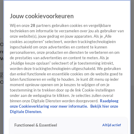
Jouw cookievoorkeuren
Wij en onze
28
partners gebruiken cookies en vergelijkbare
technieken om informatie te verzamelen over jou als gebruiker van
onze website(s), jouw gedrag en jouw apparaten. Als je „Alle
cookies accepteren” selecteert, worden trackingtechnologieën
Overzicht
Tip de
Laatste nieuws
Regionieuws
Het beste van Hart
ingeschakeld om onze advertenties en content te kunnen
redactie
personaliseren, onze producten en diensten te verbeteren en om
de prestaties van advertenties en content te meten. Als je
Volg Hart van Nederland
„Huidige keuze opslaan” selecteert of je toestemming intrekt,
worden deze trackingtechnologieën uitgeschakeld. We gebruiken
dan enkel functionele en essentiële cookies om de website goed te
Zoeken
laten functioneren en veilig te houden. Je kunt dit menu op ieder
Overzicht
Regio
Uitzendingen
Weer
Tip de redactie
Panel
Video's
moment opnieuw openen om je keuzes te wijzigen of om je
toestemming in te trekken door op de link Cookie-instellingen
onder aan de webpagina te klikken. Je selecties zullen overal
binnen onze Digitale Diensten worden doorgevoerd.
Raadpleeg
onze Cookieverklaring voor meer informatie.
Bekijk hier onze
Digitale Diensten.
Altijd actief
Functioneel & Essentieel