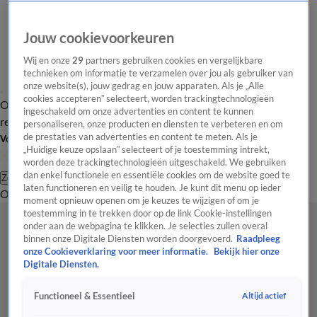
Jouw cookievoorkeuren
Wij en onze
29
partners gebruiken cookies en vergelijkbare
technieken om informatie te verzamelen over jou als gebruiker van
onze website(s), jouw gedrag en jouw apparaten. Als je „Alle
cookies accepteren” selecteert, worden trackingtechnologieën
Overzicht
Tip de
Laatste nieuws
Regionieuws
Het beste van Hart
ingeschakeld om onze advertenties en content te kunnen
redactie
personaliseren, onze producten en diensten te verbeteren en om
de prestaties van advertenties en content te meten. Als je
Volg Hart van Nederland
„Huidige keuze opslaan” selecteert of je toestemming intrekt,
worden deze trackingtechnologieën uitgeschakeld. We gebruiken
dan enkel functionele en essentiële cookies om de website goed te
Zoeken
laten functioneren en veilig te houden. Je kunt dit menu op ieder
Overzicht
Regio
Uitzendingen
Weer
Tip de redactie
Panel
Video's
moment opnieuw openen om je keuzes te wijzigen of om je
toestemming in te trekken door op de link Cookie-instellingen
onder aan de webpagina te klikken. Je selecties zullen overal
binnen onze Digitale Diensten worden doorgevoerd.
Raadpleeg
onze Cookieverklaring voor meer informatie.
Bekijk hier onze
Digitale Diensten.
Altijd actief
Functioneel & Essentieel