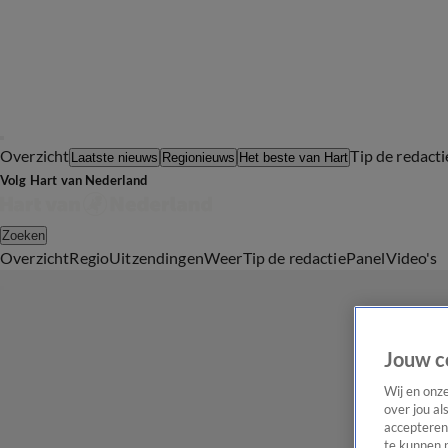
Overzicht
Tip de redacti
Laatste nieuws
Regionieuws
Het beste van Hart
Volg Hart van Nederland
Zoeken
Overzicht
Regio
Uitzendingen
Weer
Tip de redactie
Panel
Video's
Jouw c
Wij en onz
over jou al
accepteren
te kunnen 