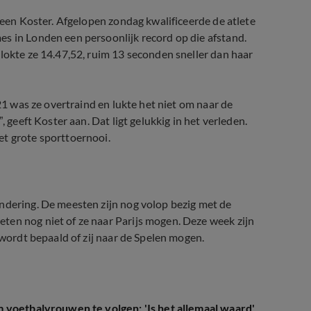
ureen Koster. Afgelopen zondag kwalificeerde de atlete
s in Londen een persoonlijk record op die afstand.
klokte ze 14.47,52, ruim 13 seconden sneller dan haar
021 was ze overtraind en lukte het niet om naar de
, geeft Koster aan. Dat ligt gelukkig in het verleden.
et grote sporttoernooi.
ndering. De meesten zijn nog volop bezig met de
ten nog niet of ze naar Parijs mogen. Deze week zijn
 wordt bepaald of zij naar de Spelen mogen.
 voetbalvrouwen te volgen: 'Is het allemaal waard'