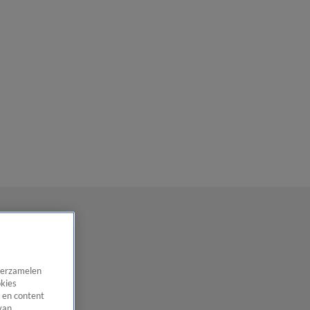
 verzamelen
okies
 en content
van