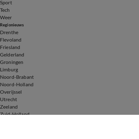
Sport
Tech
Weer
Regionieuws
Drenthe
Flevoland
Friesland
Gelderland
Groningen
Limburg
Noord-Brabant
Noord-Holland
Overijssel
Utrecht
Zeeland
Zuid-Holland
Voorwaarden
Over ons
Privacyverklaring