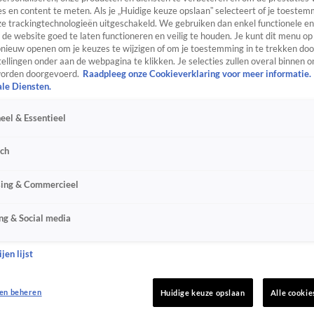
s en content te meten. Als je „Huidige keuze opslaan” selecteert of je toestemm
e trackingtechnologieën uitgeschakeld. We gebruiken dan enkel functionele en
de website goed te laten functioneren en veilig te houden. Je kunt dit menu op
ieuw openen om je keuzes te wijzigen of om je toestemming in te trekken door
ellingen onder aan de webpagina te klikken. Je selecties zullen overal binnen o
orden doorgevoerd.
Raadpleeg onze Cookieverklaring voor meer informatie.
ale Diensten.
eel & Essentieel
sch
sing & Commercieel
ng & Social media
jen lijst
en beheren
Huidige keuze opslaan
Alle cookie