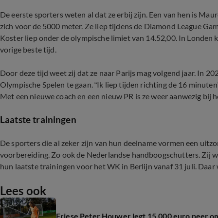
De eerste sporters weten al dat ze erbij zijn. Een van hen is Ma
zich voor de 5000 meter. Ze liep tijdens de Diamond League Game
Koster liep onder de olympische limiet van 14.52,00. In Londen 
vorige beste tijd.
Door deze tijd weet zij dat ze naar Parijs mag volgend jaar. In 2
Olympische Spelen te gaan. “Ik liep tijden richting de 16 minuten”
Met een nieuwe coach en een nieuw PR is ze weer aanwezig bij h
Laatste trainingen
De sporters die al zeker zijn van hun deelname vormen een uitzo
voorbereiding. Zo ook de Nederlandse handboogschutters. Zij we
hun laatste trainingen voor het WK in Berlijn vanaf 31 juli. Daar
Lees ook
Friese Peter Houwer legt 15.000 euro neer om