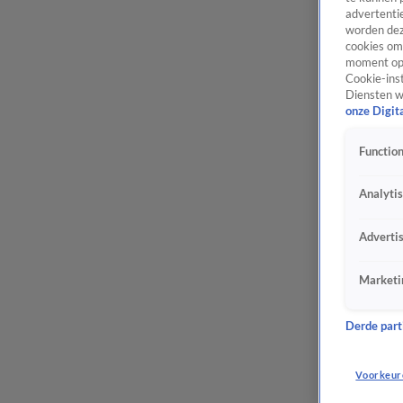
advertentie
worden dez
cookies om 
moment opn
Cookie-inst
Diensten w
onze Digit
Function
Analyti
Adverti
Marketi
Derde parti
Voorkeur