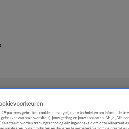
e
ookievoorkeuren
e
29
partners gebruiken cookies en vergelijkbare technieken om informatie te
s gebruiker van onze website(s), jouw gedrag en jouw apparaten. Als je „Alle co
” selecteert, worden trackingtechnologieën ingeschakeld om onze advertenties
personaliseren, onze producten en diensten te verbeteren en om de prestaties 