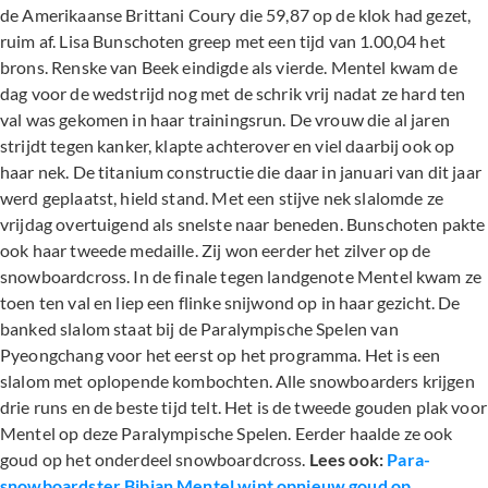
de Amerikaanse Brittani Coury die 59,87 op de klok had gezet,
ruim af. Lisa Bunschoten greep met een tijd van 1.00,04 het
brons. Renske van Beek eindigde als vierde. Mentel kwam de
dag voor de wedstrijd nog met de schrik vrij nadat ze hard ten
val was gekomen in haar trainingsrun. De vrouw die al jaren
strijdt tegen kanker, klapte achterover en viel daarbij ook op
haar nek. De titanium constructie die daar in januari van dit jaar
werd geplaatst, hield stand. Met een stijve nek slalomde ze
vrijdag overtuigend als snelste naar beneden. Bunschoten pakte
ook haar tweede medaille. Zij won eerder het zilver op de
snowboardcross. In de finale tegen landgenote Mentel kwam ze
toen ten val en liep een flinke snijwond op in haar gezicht. De
banked slalom staat bij de Paralympische Spelen van
Pyeongchang voor het eerst op het programma. Het is een
slalom met oplopende kombochten. Alle snowboarders krijgen
drie runs en de beste tijd telt. Het is de tweede gouden plak voor
Mentel op deze Paralympische Spelen. Eerder haalde ze ook
goud op het onderdeel snowboardcross.
Lees ook:
Para-
snowboardster Bibian Mentel wint opnieuw goud op