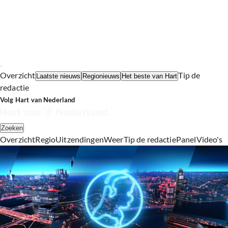
Overzicht
Tip de
Laatste nieuws
Regionieuws
Het beste van Hart
redactie
Volg Hart van Nederland
Zoeken
Overzicht
Regio
Uitzendingen
Weer
Tip de redactie
Panel
Video's