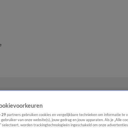
e
ookievoorkeuren
e
29
partners gebruiken cookies en vergelijkbare technieken om informatie te
s gebruiker van onze website(s), jouw gedrag en jouw apparaten. Als je „Alle co
” selecteert, worden trackingtechnologieën ingeschakeld om onze advertenties