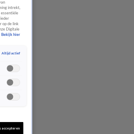
van
ing intrekt,
 essentiële
 ieder
 op de link
nze Digitale
Bekijk hier
Altijd actief
s accepteren