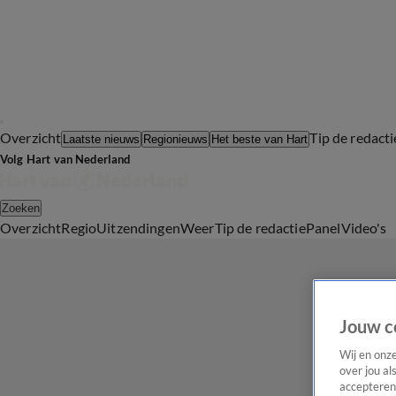
Overzicht
Tip de redacti
Laatste nieuws
Regionieuws
Het beste van Hart
Volg Hart van Nederland
Zoeken
Overzicht
Regio
Uitzendingen
Weer
Tip de redactie
Panel
Video's
Jouw c
Wij en onz
over jou al
accepteren