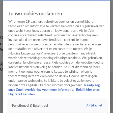
Jouw cookievoorkeuren
Wij en onze
29
partners gebruiken cookies en vergelijkbare
technieken om informatie te verzamelen over jou als gebruiker van
onze website(s), jouw gedrag en jouw apparaten. Als je „Alle
cookies accepteren” selecteert, worden trackingtechnologieën
Overzicht
Tip de
Laatste nieuws
Regionieuws
Het beste van Hart
ingeschakeld om onze advertenties en content te kunnen
redactie
personaliseren, onze producten en diensten te verbeteren en om
de prestaties van advertenties en content te meten. Als je
Volg Hart van Nederland
„Huidige keuze opslaan” selecteert of je toestemming intrekt,
worden deze trackingtechnologieën uitgeschakeld. We gebruiken
dan enkel functionele en essentiële cookies om de website goed te
Zoeken
laten functioneren en veilig te houden. Je kunt dit menu op ieder
Overzicht
Regio
Uitzendingen
Weer
Tip de redactie
Panel
Video's
moment opnieuw openen om je keuzes te wijzigen of om je
toestemming in te trekken door op de link Cookie-instellingen
onder aan de webpagina te klikken. Je selecties zullen overal
binnen onze Digitale Diensten worden doorgevoerd.
Raadpleeg
onze Cookieverklaring voor meer informatie.
Bekijk hier onze
Digitale Diensten.
Altijd actief
Functioneel & Essentieel