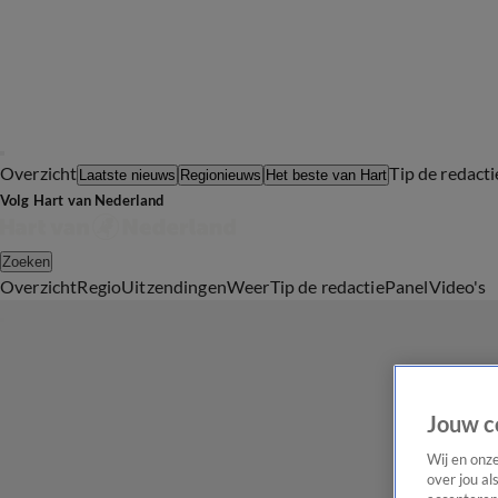
Overzicht
Tip de redacti
Laatste nieuws
Regionieuws
Het beste van Hart
Volg Hart van Nederland
Zoeken
Overzicht
Regio
Uitzendingen
Weer
Tip de redactie
Panel
Video's
Jouw c
Wij en onz
over jou al