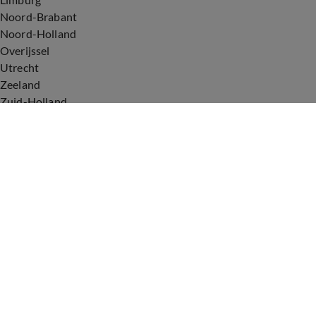
Noord-Brabant
Noord-Holland
Overijssel
Utrecht
Zeeland
Zuid-Holland
Voorwaarden
Over ons
Privacyverklaring
Gebruiksvoorwaarden
Cookieverklaring
Digitale diensten
Cookie instellingen
Upod & Talpa Network
Adverteren
Vacatures
Publieksservice
Tip de redactie