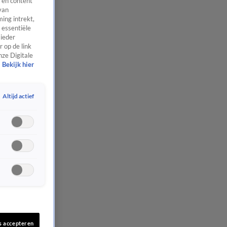
 en content
van
ing intrekt,
 essentiële
 ieder
 op de link
nze Digitale
Bekijk hier
Altijd actief
s accepteren