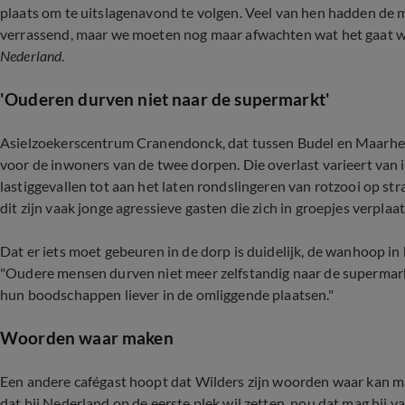
plaats om te uitslagenavond te volgen. Veel van hen hadden de
verrassend, maar we moeten nog maar afwachten wat het gaat wo
Nederland
.
'Ouderen durven niet naar de supermarkt'
Asielzoekerscentrum Cranendonck, dat tussen Budel en Maarheeze
voor de inwoners van de twee dorpen. Die overlast varieert van
lastiggevallen tot aan het laten rondslingeren van rotzooi op str
dit zijn vaak jonge agressieve gasten die zich in groepjes verplaat
Dat er iets moet gebeuren in de dorp is duidelijk, de wanhoop in
"Oudere mensen durven niet meer zelfstandig naar de supermark
hun boodschappen liever in de omliggende plaatsen."
Woorden waar maken
Een andere cafégast hoopt dat Wilders zijn woorden waar kan m
dat hij Nederland op de eerste plek wil zetten, nou dat mag hij va