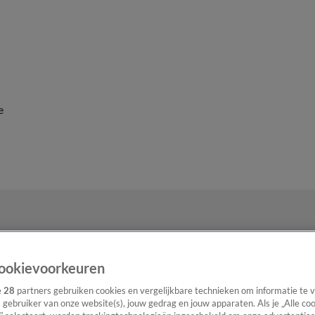
e
ookievoorkeuren
e
28
partners gebruiken cookies en vergelijkbare technieken om informatie te
s gebruiker van onze website(s), jouw gedrag en jouw apparaten. Als je „Alle co