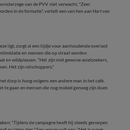
 monsterzege van de PVV niet verwacht. "Zeer
rden in de formatie", vertelt een van hen aan
Hart van
 ligt, zorgt al een tijdje voor aanhoudende overlast
 intimidatie en mensen die op straat worden
aat en wildplassen. "Het zijn niet gewone asielzoekers,
sen. Het zijn relschoppers."
 het dorp is hoog volgens een andere man in het café.
t te gaan en mensen die nog mobiel genoeg zijn doen
aken: "Tijdens de campagne heeft hij steeds geroepen
naf nu laten zien." Een vrouw vult aan: "Het is super,