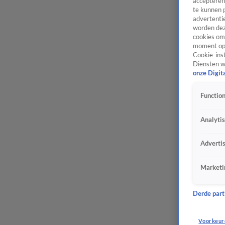
accepteren
te kunnen 
advertentie
worden dez
cookies om 
moment opn
Cookie-inst
Diensten w
onze Digit
Function
Analyti
Adverti
Marketi
Derde parti
Voorkeur