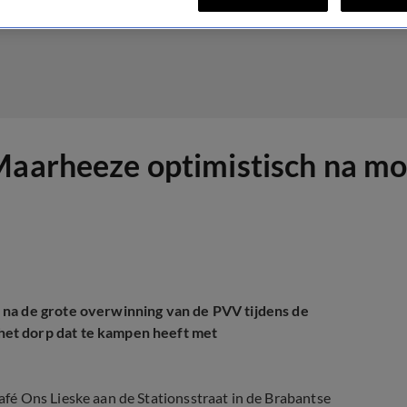
 Maarheeze optimistisch na m
 na de grote overwinning van de PVV tijdens de
et dorp dat te kampen heeft met
fé Ons Lieske aan de Stationsstraat in de Brabantse