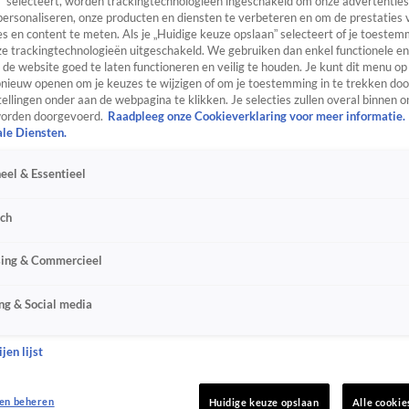
” selecteert, worden trackingtechnologieën ingeschakeld om onze advertenties
personaliseren, onze producten en diensten te verbeteren en om de prestaties 
s en content te meten. Als je „Huidige keuze opslaan” selecteert of je toestemm
e trackingtechnologieën uitgeschakeld. We gebruiken dan enkel functionele en
de website goed te laten functioneren en veilig te houden. Je kunt dit menu op
ieuw openen om je keuzes te wijzigen of om je toestemming in te trekken door
ellingen onder aan de webpagina te klikken. Je selecties zullen overal binnen o
orden doorgevoerd.
Raadpleeg onze Cookieverklaring voor meer informatie.
ale Diensten.
eel & Essentieel
sch
sing & Commercieel
ng & Social media
jen lijst
en beheren
Huidige keuze opslaan
Alle cookie