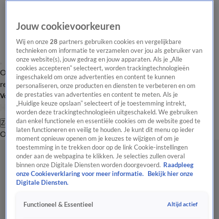
Jouw cookievoorkeuren
Wij en onze
28
partners gebruiken cookies en vergelijkbare
technieken om informatie te verzamelen over jou als gebruiker van
onze website(s), jouw gedrag en jouw apparaten. Als je „Alle
cookies accepteren” selecteert, worden trackingtechnologieën
Overzicht
Tip de
Laatste nieuws
Regionieuws
Het beste van Hart
ingeschakeld om onze advertenties en content te kunnen
redactie
personaliseren, onze producten en diensten te verbeteren en om
de prestaties van advertenties en content te meten. Als je
Volg Hart van Nederland
„Huidige keuze opslaan” selecteert of je toestemming intrekt,
worden deze trackingtechnologieën uitgeschakeld. We gebruiken
dan enkel functionele en essentiële cookies om de website goed te
Zoeken
laten functioneren en veilig te houden. Je kunt dit menu op ieder
Overzicht
Regio
Uitzendingen
Weer
Tip de redactie
Panel
Video's
moment opnieuw openen om je keuzes te wijzigen of om je
toestemming in te trekken door op de link Cookie-instellingen
onder aan de webpagina te klikken. Je selecties zullen overal
binnen onze Digitale Diensten worden doorgevoerd.
Raadpleeg
onze Cookieverklaring voor meer informatie.
Bekijk hier onze
Digitale Diensten.
Altijd actief
Functioneel & Essentieel