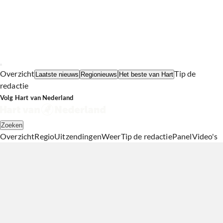
Overzicht
Tip de
Laatste nieuws
Regionieuws
Het beste van Hart
redactie
Volg Hart van Nederland
Zoeken
Overzicht
Regio
Uitzendingen
Weer
Tip de redactie
Panel
Video's