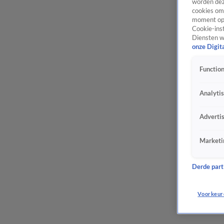
worden dez
cookies om 
moment opn
Cookie-inst
Diensten w
onze Digit
Function
Analyti
Adverti
Marketi
Derde parti
Voorkeur