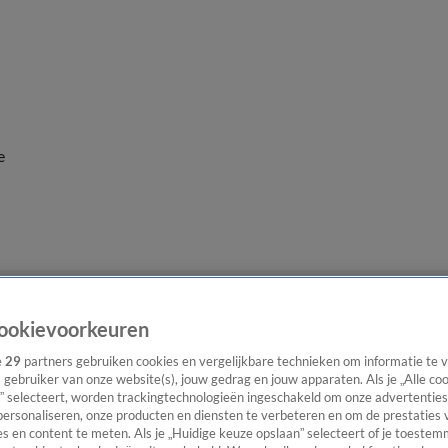
e
ookievoorkeuren
e
29
partners gebruiken cookies en vergelijkbare technieken om informatie te
s gebruiker van onze website(s), jouw gedrag en jouw apparaten. Als je „Alle co
” selecteert, worden trackingtechnologieën ingeschakeld om onze advertenties
personaliseren, onze producten en diensten te verbeteren en om de prestaties 
s en content te meten. Als je „Huidige keuze opslaan” selecteert of je toestemm