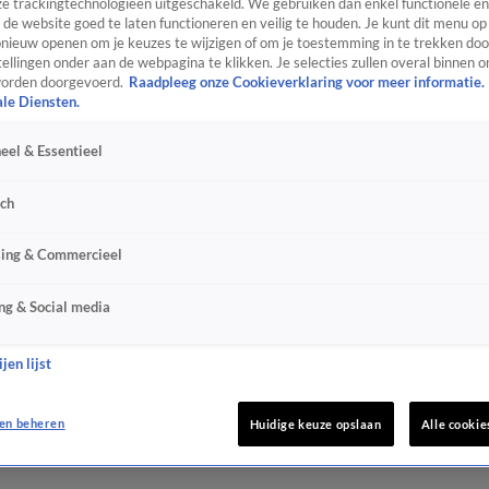
e trackingtechnologieën uitgeschakeld. We gebruiken dan enkel functionele en
de website goed te laten functioneren en veilig te houden. Je kunt dit menu op
ieuw openen om je keuzes te wijzigen of om je toestemming in te trekken door
ellingen onder aan de webpagina te klikken. Je selecties zullen overal binnen o
orden doorgevoerd.
Raadpleeg onze Cookieverklaring voor meer informatie.
ale Diensten.
eel & Essentieel
sch
sing & Commercieel
ng & Social media
jen lijst
en beheren
Huidige keuze opslaan
Alle cookie