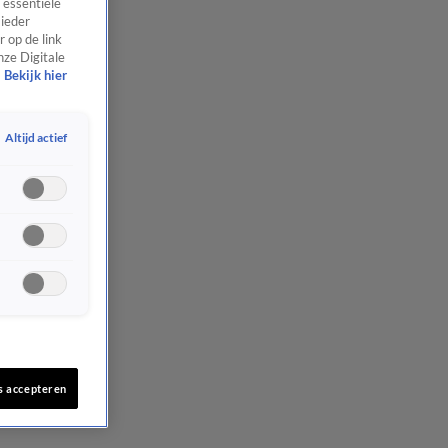
 essentiële
 ieder
 op de link
nze Digitale
Bekijk hier
Altijd actief
s accepteren