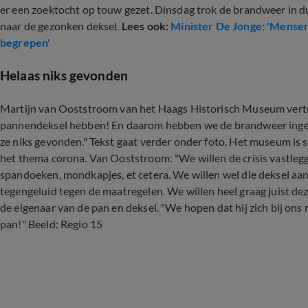
er een zoektocht op touw gezet. Dinsdag trok de brandweer in d
naar de gezonken deksel.
Lees ook:
Minister De Jonge: 'Mensen
begrepen'
Helaas niks gevonden
Martijn van Ooststroom van het Haags Historisch Museum vertel
pannendeksel hebben! En daarom hebben we de brandweer ingeze
ze niks gevonden." Tekst gaat verder onder foto. Het museum is 
het thema corona. Van Ooststroom: "We willen de crisis vastleg
spandoeken, mondkapjes, et cetera. We willen wel die deksel aan
tegengeluid tegen de maatregelen. We willen heel graag juist d
de eigenaar van de pan en deksel. "We hopen dat hij zich bij ons
pan!" Beeld: Regio 15