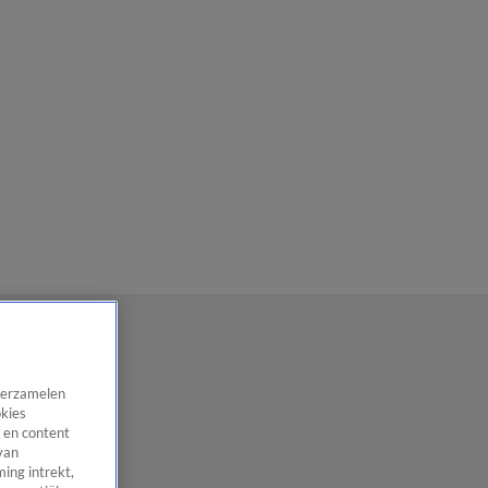
 verzamelen
okies
 en content
van
ing intrekt,