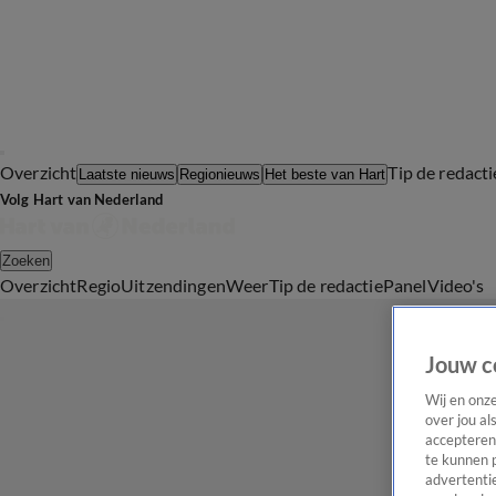
Overzicht
Tip de redacti
Laatste nieuws
Regionieuws
Het beste van Hart
Volg Hart van Nederland
Zoeken
Overzicht
Regio
Uitzendingen
Weer
Tip de redactie
Panel
Video's
Jouw c
Wij en onz
over jou al
accepteren
te kunnen 
advertentie