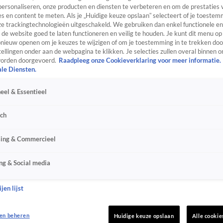
personaliseren, onze producten en diensten te verbeteren en om de prestaties 
s en content te meten. Als je „Huidige keuze opslaan” selecteert of je toestemm
e trackingtechnologieën uitgeschakeld. We gebruiken dan enkel functionele en
de website goed te laten functioneren en veilig te houden. Je kunt dit menu op
ieuw openen om je keuzes te wijzigen of om je toestemming in te trekken door
ellingen onder aan de webpagina te klikken. Je selecties zullen overal binnen o
orden doorgevoerd.
Raadpleeg onze Cookieverklaring voor meer informatie.
ale Diensten.
eel & Essentieel
sch
sing & Commercieel
ng & Social media
jen lijst
en beheren
Huidige keuze opslaan
Alle cookie