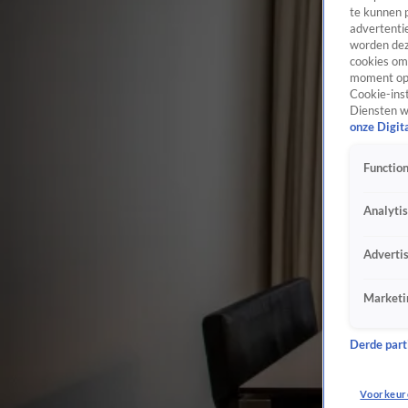
te kunnen 
advertentie
worden dez
cookies om 
moment opn
Cookie-inst
Diensten w
onze Digit
Function
Analyti
Adverti
Marketi
Derde parti
Voorkeur