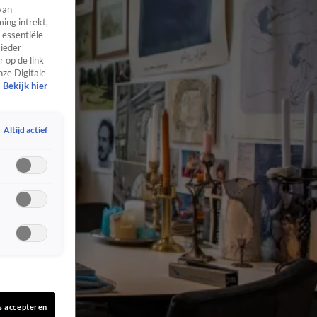
van
ing intrekt,
 essentiële
 ieder
 op de link
nze Digitale
Bekijk hier
Altijd actief
s accepteren