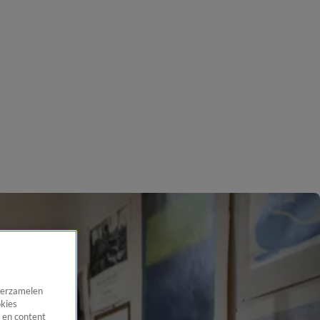
 verzamelen
okies
 en content