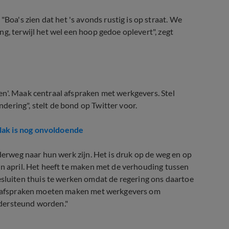
a's zien dat het 's avonds rustig is op straat. We
g, terwijl het wel een hoop gedoe oplevert", zegt
en'. Maak centraal afspraken met werkgevers. Stel
ering", stelt de bond op Twitter voor.
lak is nog onvoldoende
nderweg naar hun werk zijn. Het is druk op de weg en op
en april. Het heeft te maken met de verhouding tussen
uiten thuis te werken omdat de regering ons daartoe
zal afspraken moeten maken met werkgevers om
ndersteund worden."