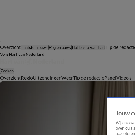
Overzicht
Tip de redacti
Laatste nieuws
Regionieuws
Het beste van Hart
Volg Hart van Nederland
Zoeken
Overzicht
Regio
Uitzendingen
Weer
Tip de redactie
Panel
Video's
Jouw c
Wij en onz
over jou al
accepteren