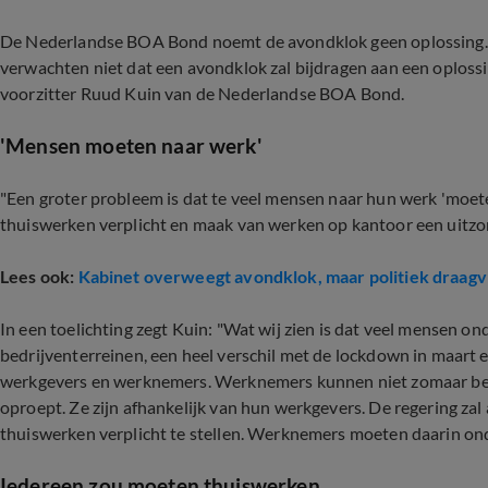
De Nederlandse BOA Bond noemt de avondklok geen oplossing. "Bo
verwachten niet dat een avondklok zal bijdragen aan een oplossin
voorzitter Ruud Kuin van de Nederlandse BOA Bond.
'Mensen moeten naar werk'
"Een groter probleem is dat te veel mensen naar hun werk 'moet
thuiswerken verplicht en maak van werken op kantoor een uitzond
Lees ook:
Kabinet overweegt avondklok, maar politiek draagv
In een toelichting zegt Kuin: "Wat wij zien is dat veel mensen o
bedrijventerreinen, een heel verschil met de lockdown in maart 
werkgevers en werknemers. Werknemers kunnen niet zomaar besl
oproept. Ze zijn afhankelijk van hun werkgevers. De regering 
thuiswerken verplicht te stellen. Werknemers moeten daarin o
Iedereen zou moeten thuiswerken