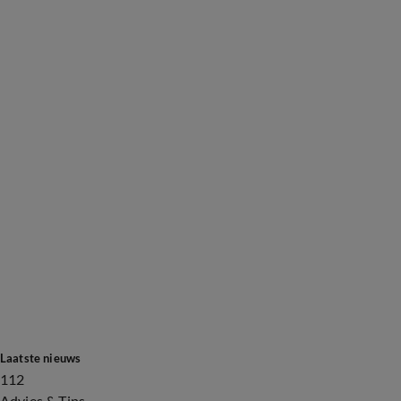
Laatste nieuws
112
Advies & Tips