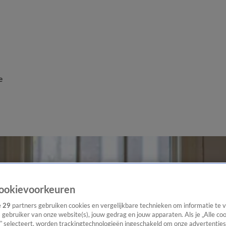
e
ookievoorkeuren
e
29
partners gebruiken cookies en vergelijkbare technieken om informatie te
s gebruiker van onze website(s), jouw gedrag en jouw apparaten. Als je „Alle co
” selecteert, worden trackingtechnologieën ingeschakeld om onze advertenties