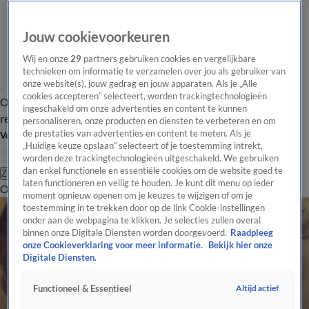
Jouw cookievoorkeuren
Wij en onze
29
partners gebruiken cookies en vergelijkbare
technieken om informatie te verzamelen over jou als gebruiker van
onze website(s), jouw gedrag en jouw apparaten. Als je „Alle
cookies accepteren” selecteert, worden trackingtechnologieën
Overzicht
Tip de
Laatste nieuws
Regionieuws
Het beste van Hart
ingeschakeld om onze advertenties en content te kunnen
redactie
personaliseren, onze producten en diensten te verbeteren en om
de prestaties van advertenties en content te meten. Als je
Volg Hart van Nederland
„Huidige keuze opslaan” selecteert of je toestemming intrekt,
worden deze trackingtechnologieën uitgeschakeld. We gebruiken
dan enkel functionele en essentiële cookies om de website goed te
Zoeken
laten functioneren en veilig te houden. Je kunt dit menu op ieder
Overzicht
Regio
Uitzendingen
Weer
Tip de redactie
Panel
Video's
moment opnieuw openen om je keuzes te wijzigen of om je
toestemming in te trekken door op de link Cookie-instellingen
onder aan de webpagina te klikken. Je selecties zullen overal
binnen onze Digitale Diensten worden doorgevoerd.
Raadpleeg
onze Cookieverklaring voor meer informatie.
Bekijk hier onze
Digitale Diensten.
Altijd actief
Functioneel & Essentieel