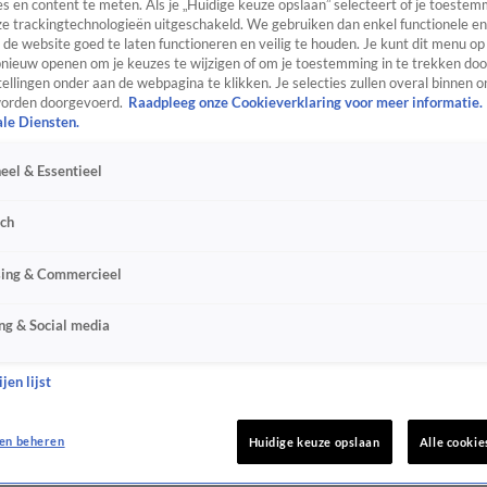
s en content te meten. Als je „Huidige keuze opslaan” selecteert of je toestemm
e trackingtechnologieën uitgeschakeld. We gebruiken dan enkel functionele en
de website goed te laten functioneren en veilig te houden. Je kunt dit menu op
ieuw openen om je keuzes te wijzigen of om je toestemming in te trekken door
ellingen onder aan de webpagina te klikken. Je selecties zullen overal binnen o
orden doorgevoerd.
Raadpleeg onze Cookieverklaring voor meer informatie.
ale Diensten.
eel & Essentieel
sch
sing & Commercieel
ng & Social media
jen lijst
en beheren
Huidige keuze opslaan
Alle cookie