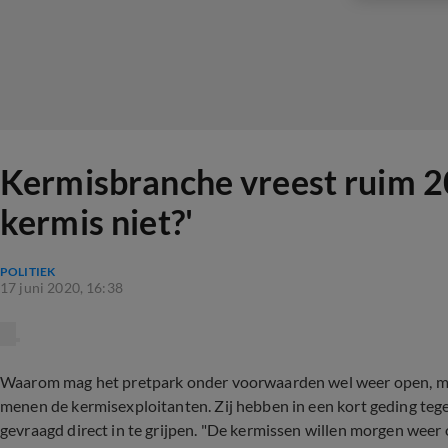
Kermisbranche vreest ruim 20
kermis niet?'
POLITIEK
17 juni 2020, 16:38
Waarom mag het pretpark onder voorwaarden wel weer open, maa
menen de kermisexploitanten. Zij hebben in een kort geding te
gevraagd direct in te grijpen. "De kermissen willen morgen wee