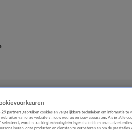
e
ookievoorkeuren
e
29
partners gebruiken cookies en vergelijkbare technieken om informatie te
s gebruiker van onze website(s), jouw gedrag en jouw apparaten. Als je „Alle co
” selecteert, worden trackingtechnologieën ingeschakeld om onze advertenties
personaliseren, onze producten en diensten te verbeteren en om de prestaties 