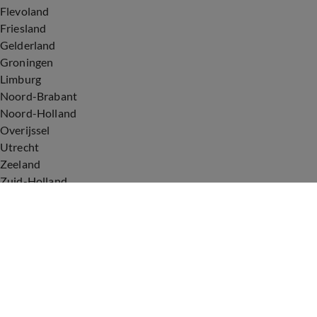
Flevoland
Friesland
Gelderland
Groningen
Limburg
Noord-Brabant
Noord-Holland
Overijssel
Utrecht
Zeeland
Zuid-Holland
Voorwaarden
Over ons
Privacyverklaring
Gebruiksvoorwaarden
Cookieverklaring
Digitale diensten
Cookie instellingen
Upod & Talpa Network