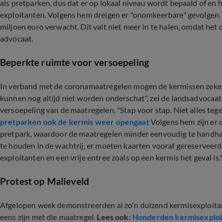
als pretparken, dus dat er op lokaal niveau wordt bepaald of en
exploitanten. Volgens hem dreigen er "onomkeerbare" gevolgen.
miljoen euro verwacht. Dit valt niet meer in te halen, omdat he
advocaat.
Beperkte ruimte voor versoepeling
In verband met de coronamaatregelen mogen de kermissen zeker t
kunnen nog altijd niet worden onderschat", zei de landsadvocaat.
versoepeling van de maatregelen. "Stap voor stap. Niet alles tegel
pretparken ook de kermis weer opengaat
Volgens hem zijn er d
pretpark, waardoor de maatregelen minder eenvoudig te handhave
te houden in de wachtrij, er moeten kaarten vooraf gereserveerd
exploitanten en een vrije entree zoals op een kermis het geval is.
Protest op Malieveld
Afgelopen week demonstreerden al zo'n duizend kermisexploitan
eens zijn met die maatregel.
Lees ook:
Honderden kermisexploit