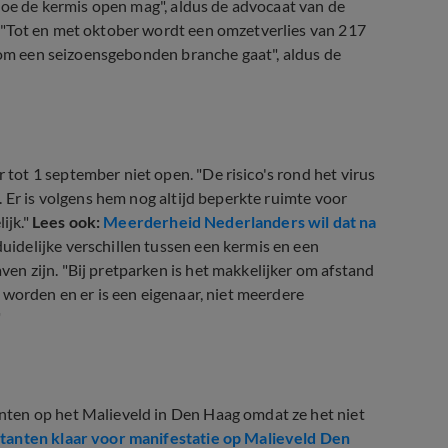
 hoe de kermis open mag", aldus de advocaat van de
 "Tot en met oktober wordt een omzetverlies van 217
t om een seizoensgebonden branche gaat", aldus de
ot 1 september niet open. "De risico's rond het virus
 Er is volgens hem nog altijd beperkte ruimte voor
ijk."
Lees ook:
Meerderheid Nederlanders wil dat na
uidelijke verschillen tussen een kermis en een
n zijn. "Bij pretparken is het makkelijker om afstand
 worden en er is een eigenaar, niet meerdere
"
ten op het Malieveld in Den Haag omdat ze het niet
anten klaar voor manifestatie op Malieveld Den