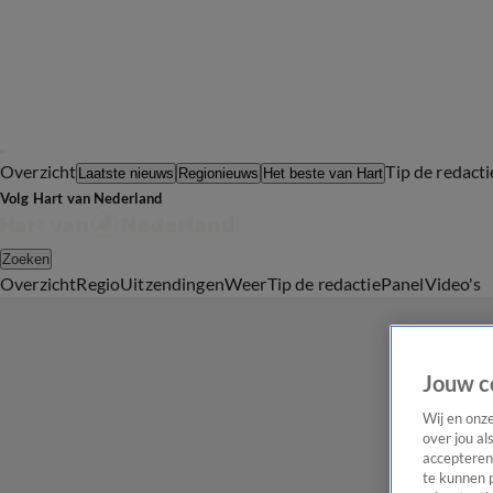
Overzicht
Tip de redacti
Laatste nieuws
Regionieuws
Het beste van Hart
Volg Hart van Nederland
Zoeken
Overzicht
Regio
Uitzendingen
Weer
Tip de redactie
Panel
Video's
Jouw c
Wij en onz
over jou al
accepteren
te kunnen 