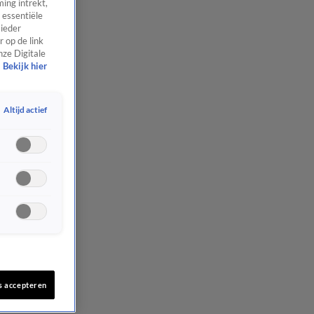
ing intrekt,
 essentiële
 ieder
 op de link
nze Digitale
Bekijk hier
Altijd actief
s accepteren