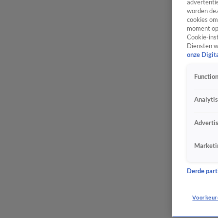
advertentie
worden dez
cookies om 
moment opn
Cookie-inst
Diensten w
onze Digit
Function
Analyti
Adverti
Marketi
Derde parti
Voorkeur