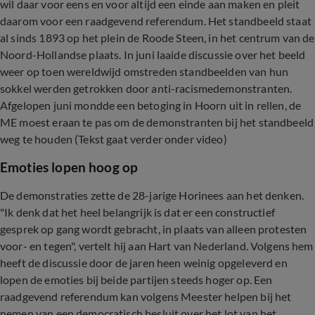
wil daar voor eens en voor altijd een einde aan maken en pleit
daarom voor een raadgevend referendum. Het standbeeld staat
al sinds 1893 op het plein de Roode Steen, in het centrum van de
Noord-Hollandse plaats. In juni laaide discussie over het beeld
weer op toen wereldwijd omstreden standbeelden van hun
sokkel werden getrokken door anti-racismedemonstranten.
Afgelopen juni mondde een betoging in Hoorn uit in rellen, de
ME moest eraan te pas om de demonstranten bij het standbeeld
weg te houden (Tekst gaat verder onder video)
Emoties lopen hoog op
De demonstraties zette de 28-jarige Horinees aan het denken.
"Ik denk dat het heel belangrijk is dat er een constructief
gesprek op gang wordt gebracht, in plaats van alleen protesten
voor- en tegen", vertelt hij aan Hart van Nederland. Volgens hem
heeft de discussie door de jaren heen weinig opgeleverd en
lopen de emoties bij beide partijen steeds hoger op. Een
raadgevend referendum kan volgens Meester helpen bij het
nemen van een democratisch besluit over het lot van het