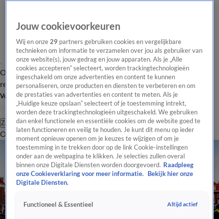
Jouw cookievoorkeuren
Wij en onze
29
partners gebruiken cookies en vergelijkbare
technieken om informatie te verzamelen over jou als gebruiker van
onze website(s), jouw gedrag en jouw apparaten. Als je „Alle
cookies accepteren” selecteert, worden trackingtechnologieën
Overzicht
Tip de
Laatste nieuws
Regionieuws
Het beste van Hart
ingeschakeld om onze advertenties en content te kunnen
redactie
personaliseren, onze producten en diensten te verbeteren en om
de prestaties van advertenties en content te meten. Als je
Volg Hart van Nederland
„Huidige keuze opslaan” selecteert of je toestemming intrekt,
worden deze trackingtechnologieën uitgeschakeld. We gebruiken
dan enkel functionele en essentiële cookies om de website goed te
Zoeken
laten functioneren en veilig te houden. Je kunt dit menu op ieder
Overzicht
Regio
Uitzendingen
Weer
Tip de redactie
Panel
Video's
moment opnieuw openen om je keuzes te wijzigen of om je
toestemming in te trekken door op de link Cookie-instellingen
onder aan de webpagina te klikken. Je selecties zullen overal
binnen onze Digitale Diensten worden doorgevoerd.
Raadpleeg
onze Cookieverklaring voor meer informatie.
Bekijk hier onze
Digitale Diensten.
Altijd actief
Functioneel & Essentieel