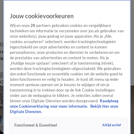
Jouw cookievoorkeuren
Wij en onze
28
partners gebruiken cookies en vergelijkbare
technieken om informatie te verzamelen over jou als gebruiker van
onze website(s), jouw gedrag en jouw apparaten. Als je „Alle
cookies accepteren” selecteert, worden trackingtechnologieën
Overzicht
Tip de
Laatste nieuws
Regionieuws
Het beste van Hart
ingeschakeld om onze advertenties en content te kunnen
redactie
personaliseren, onze producten en diensten te verbeteren en om
de prestaties van advertenties en content te meten. Als je
Volg Hart van Nederland
„Huidige keuze opslaan” selecteert of je toestemming intrekt,
worden deze trackingtechnologieën uitgeschakeld. We gebruiken
dan enkel functionele en essentiële cookies om de website goed te
Zoeken
laten functioneren en veilig te houden. Je kunt dit menu op ieder
Overzicht
Regio
Uitzendingen
Weer
Tip de redactie
Panel
Video's
moment opnieuw openen om je keuzes te wijzigen of om je
toestemming in te trekken door op de link Cookie-instellingen
onder aan de webpagina te klikken. Je selecties zullen overal
binnen onze Digitale Diensten worden doorgevoerd.
Raadpleeg
onze Cookieverklaring voor meer informatie.
Bekijk hier onze
Digitale Diensten.
Altijd actief
Functioneel & Essentieel