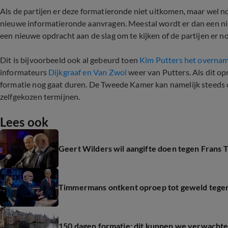
Als de partijen er deze formatieronde niet uitkomen, maar wel n
nieuwe informatieronde aanvragen. Meestal wordt er dan een ni
een nieuwe opdracht aan de slag om te kijken of de partijen er 
Dit is bijvoorbeeld ook al gebeurd toen
Kim Putters het overnam
informateurs
Dijkgraaf en Van Zwol
weer van Putters. Als dit op
formatie nog gaat duren. De Tweede Kamer kan namelijk steeds
zelfgekozen termijnen.
Lees ook
Geert Wilders wil aangifte doen tegen Frans
Timmermans ontkent oproep tot geweld tegen Wi
150 dagen formatie: dit kunnen we verwacht