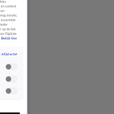
okies
 en content
van
ing intrekt,
 essentiële
 ieder
 op de link
nze Digitale
Bekijk hier
Altijd actief