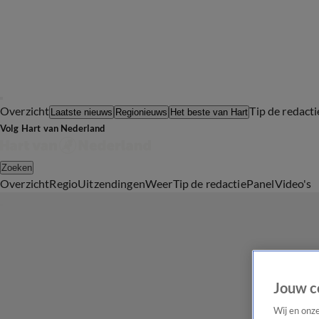
Overzicht
Tip de redacti
Laatste nieuws
Regionieuws
Het beste van Hart
Volg Hart van Nederland
Zoeken
Overzicht
Regio
Uitzendingen
Weer
Tip de redactie
Panel
Video's
Jouw c
Wij en onz