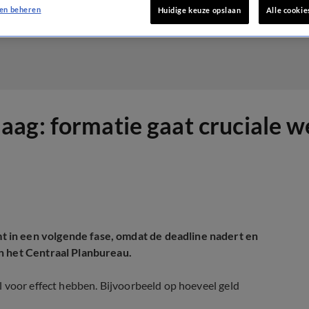
en beheren
Huidige keuze opslaan
Alle cookie
ag: formatie gaat cruciale w
 in een volgende fase, omdat de deadline nadert en
n het Centraal Planbureau.
 voor effect hebben. Bijvoorbeeld op hoeveel geld