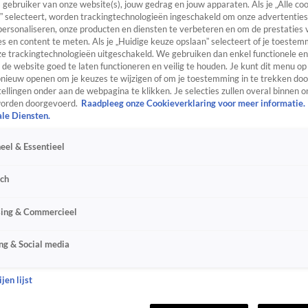
s gebruiker van onze website(s), jouw gedrag en jouw apparaten. Als je „Alle co
” selecteert, worden trackingtechnologieën ingeschakeld om onze advertenties
personaliseren, onze producten en diensten te verbeteren en om de prestaties 
s en content te meten. Als je „Huidige keuze opslaan” selecteert of je toestemm
e trackingtechnologieën uitgeschakeld. We gebruiken dan enkel functionele en
de website goed te laten functioneren en veilig te houden. Je kunt dit menu op
ieuw openen om je keuzes te wijzigen of om je toestemming in te trekken door
ellingen onder aan de webpagina te klikken. Je selecties zullen overal binnen o
orden doorgevoerd.
Raadpleeg onze Cookieverklaring voor meer informatie.
ale Diensten.
eel & Essentieel
sch
sing & Commercieel
ng & Social media
jen lijst