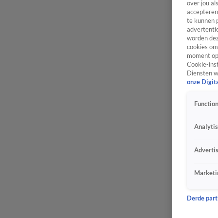
over jou al
accepteren
te kunnen 
advertentie
worden dez
cookies om 
moment opn
Cookie-inst
Diensten w
onze Digit
Function
Analyti
Adverti
Marketi
Derde parti