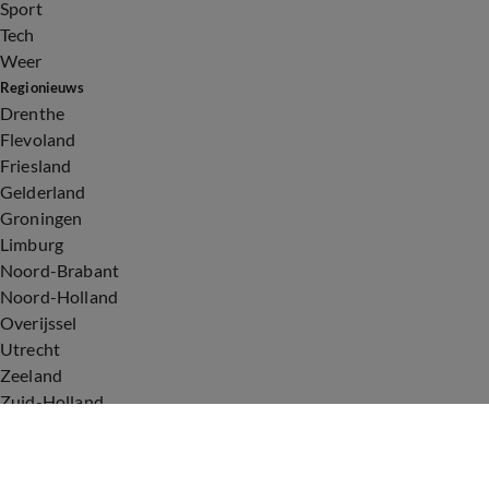
Sport
Tech
Weer
Regionieuws
Drenthe
Flevoland
Friesland
Gelderland
Groningen
Limburg
Noord-Brabant
Noord-Holland
Overijssel
Utrecht
Zeeland
Zuid-Holland
Voorwaarden
Over ons
Privacyverklaring