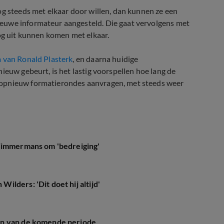
og steeds met elkaar door willen, dan kunnen ze een
euwe informateur aangesteld. Die gaat vervolgens met
nog uit kunnen komen met elkaar.
 van Ronald Plasterk
, en daarna huidige
nieuw gebeurt, is het lastig voorspellen hoe lang de
 opnieuw formatierondes aanvragen, met steeds weer
 Timmermans om 'bedreiging'
lders: 'Dit doet hij altijd'
en van de komende periode