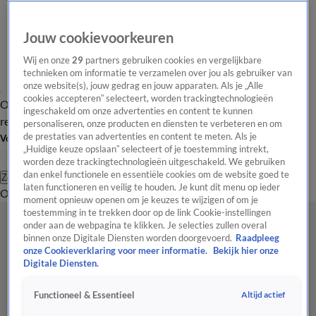
Jouw cookievoorkeuren
Wij en onze
29
partners gebruiken cookies en vergelijkbare
technieken om informatie te verzamelen over jou als gebruiker van
onze website(s), jouw gedrag en jouw apparaten. Als je „Alle
cookies accepteren” selecteert, worden trackingtechnologieën
Overzicht
Tip de
Laatste nieuws
Regionieuws
Het beste van Hart
ingeschakeld om onze advertenties en content te kunnen
redactie
personaliseren, onze producten en diensten te verbeteren en om
de prestaties van advertenties en content te meten. Als je
Volg Hart van Nederland
„Huidige keuze opslaan” selecteert of je toestemming intrekt,
worden deze trackingtechnologieën uitgeschakeld. We gebruiken
dan enkel functionele en essentiële cookies om de website goed te
Zoeken
laten functioneren en veilig te houden. Je kunt dit menu op ieder
Overzicht
Regio
Uitzendingen
Weer
Tip de redactie
Panel
Video's
moment opnieuw openen om je keuzes te wijzigen of om je
toestemming in te trekken door op de link Cookie-instellingen
onder aan de webpagina te klikken. Je selecties zullen overal
binnen onze Digitale Diensten worden doorgevoerd.
Raadpleeg
onze Cookieverklaring voor meer informatie.
Bekijk hier onze
Digitale Diensten.
Altijd actief
Functioneel & Essentieel