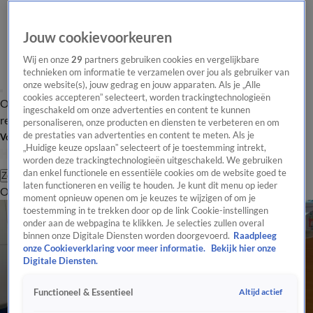
Jouw cookievoorkeuren
Wij en onze
29
partners gebruiken cookies en vergelijkbare
technieken om informatie te verzamelen over jou als gebruiker van
onze website(s), jouw gedrag en jouw apparaten. Als je „Alle
cookies accepteren” selecteert, worden trackingtechnologieën
Overzicht
Tip de
Laatste nieuws
Regionieuws
Het beste van Hart
ingeschakeld om onze advertenties en content te kunnen
redactie
personaliseren, onze producten en diensten te verbeteren en om
de prestaties van advertenties en content te meten. Als je
Volg Hart van Nederland
„Huidige keuze opslaan” selecteert of je toestemming intrekt,
worden deze trackingtechnologieën uitgeschakeld. We gebruiken
dan enkel functionele en essentiële cookies om de website goed te
Zoeken
laten functioneren en veilig te houden. Je kunt dit menu op ieder
Overzicht
Regio
Uitzendingen
Weer
Tip de redactie
Panel
Video's
moment opnieuw openen om je keuzes te wijzigen of om je
toestemming in te trekken door op de link Cookie-instellingen
onder aan de webpagina te klikken. Je selecties zullen overal
binnen onze Digitale Diensten worden doorgevoerd.
Raadpleeg
onze Cookieverklaring voor meer informatie.
Bekijk hier onze
Digitale Diensten.
Altijd actief
Functioneel & Essentieel