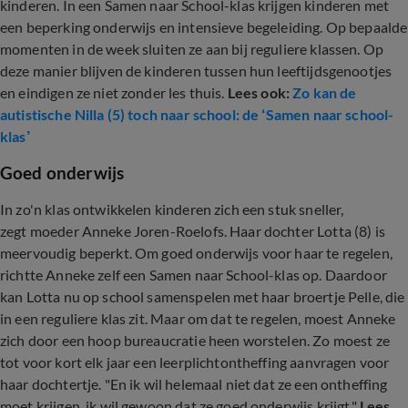
kinderen. In een Samen naar School-klas krijgen kinderen met
een beperking onderwijs en intensieve begeleiding. Op bepaalde
momenten in de week sluiten ze aan bij reguliere klassen. Op
deze manier blijven de kinderen tussen hun leeftijdsgenootjes
en eindigen ze niet zonder les thuis.
Lees ook:
Zo kan de
autistische Nilla (5) toch naar school: de ‘Samen naar school-
klas’
Goed onderwijs
In zo'n klas ontwikkelen kinderen zich een stuk sneller,
zegt moeder Anneke Joren-Roelofs. Haar dochter Lotta (8) is
meervoudig beperkt. Om goed onderwijs voor haar te regelen,
richtte Anneke zelf een Samen naar School-klas op. Daardoor
kan Lotta nu op school samenspelen met haar broertje Pelle, die
in een reguliere klas zit. Maar om dat te regelen, moest Anneke
zich door een hoop bureaucratie heen worstelen. Zo moest ze
tot voor kort elk jaar een leerplichtontheffing aanvragen voor
haar dochtertje. "En ik wil helemaal niet dat ze een ontheffing
moet krijgen, ik wil gewoon dat ze goed onderwijs krijgt."
Lees